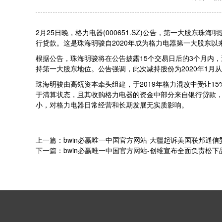
2月25日晚，格力电器(000651.SZ)公告，第一大股东
行贷款。这是珠海明骏自2020年成为格力电器第一大股东以
根据公告，珠海明骏将在公告披露15个交易日后的3个月内，通
持第一大股东地位。公告强调，此次减持股份为2020年1月
珠海明骏由高瓴资本牵头组建，于2019年格力混改中受让1
于清算状态，且其收购格力电器的资金中部分来自银行贷款，
小，对格力电器日常经营和长期发展无实质影响。
上一篇：bwin必赢唯一中国官方网站-大疆起诉美国联邦通信
下一篇：bwin必赢唯一中国官方网站-创维宣布全面负责松