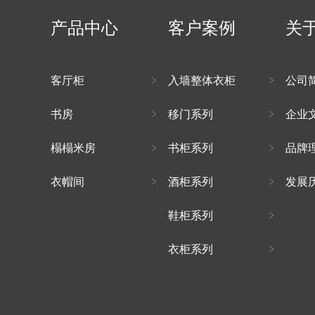
产品中心
客户案例
关
客厅柜
入墙整体衣柜
公司
书房
移门系列
企业
榻榻米房
书柜系列
品牌
衣帽间
酒柜系列
发展
鞋柜系列
衣柜系列