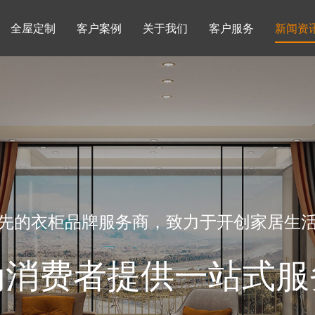
全屋定制
客户案例
关于我们
客户服务
新闻资
书柜系列
酒柜系列
企业文化
行业动态
书房
榻榻米房
品牌理念
产品知识
先的衣柜品牌服务商，致力于开创家居生
为消费者提供一站式服