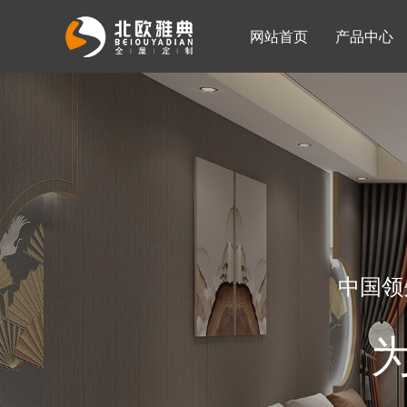
网站首页
产品中心
入墙整体衣柜
移门系列
公司简介
公司新闻
客厅柜
中国领