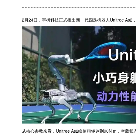
2月24日，宇树科技正式推出新一代四足机器人Unitree 
从核心参数来看，Unitree As2峰值扭矩达到90N m