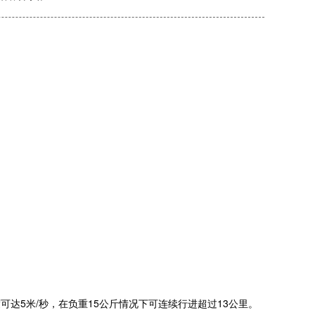
速度可达5米/秒，在负重15公斤情况下可连续行进超过13公里。