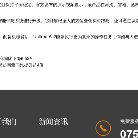
公斤成人站立且保持平衡稳定。官方发布的演示视频显示，该产品在河沟、雪地
型，并对智能伴随系统进行升级。它能够根据人的方位变化实时跟随，还可通
配备机械臂后，Unitree As2能够执行更为复杂的操作任务，例如与
润同比下降6.58%
品访问量同比提升超4倍
于我们
新闻资讯
免费服
07