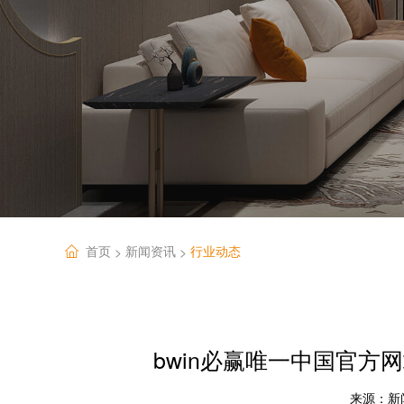
首页
新闻资讯
行业动态
>
>
bwin必赢唯一中国官方
来源：
新