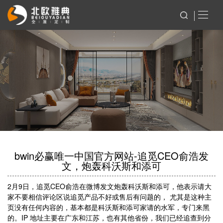
bwin必赢唯一中国官方网站-追觅CEO俞浩发
文，炮轰科沃斯和添可
2月9日，追觅CEO俞浩在微博发文炮轰科沃斯和添可，他表示请大
家不要相信评论区说追觅产品不好或售后有问题的， 尤其是这种主
页没有任何内容的，基本都是科沃斯和添可家请的水军，专门来黑
的。IP 地址主要在广东和江苏，也有其他省份，我们已经追查到分