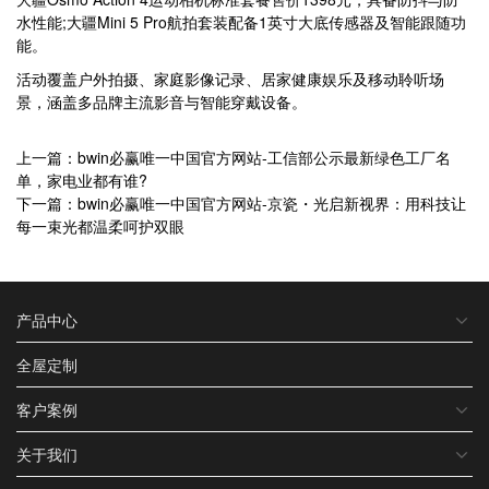
水性能;大疆Mini 5 Pro航拍套装配备1英寸大底传感器及智能跟随功
能。
活动覆盖户外拍摄、家庭影像记录、居家健康娱乐及移动聆听场
景，涵盖多品牌主流影音与智能穿戴设备。
上一篇：bwin必赢唯一中国官方网站-工信部公示最新绿色工厂名
单，家电业都有谁?
下一篇：bwin必赢唯一中国官方网站-京瓷・光启新视界：用科技让
每一束光都温柔呵护双眼
产品中心
全屋定制
客户案例
关于我们