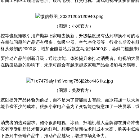
年市面上相继出现过智慧屏、旋转电视、社交电视、游戏电视等众多新品
（图源：小米官方）
操控等也很难吸引用户抛弃旧家电去换新，升级幅度没有达到非换不可的
存在相似问题的产品还有很多，如吸尘器、空气净化器等，行业长期没有
从最初的2000多，增加全能基站后就立马涨到4000多，尝鲜门槛越来
是要推动产品的创新升级，通过功能、体验提升来打动消费者。电视的大
。在防疫话题的影响下，未来可能会有越来越多家电产品会增加与灭病毒
（图源：美菱官方）
应该以提升产品体验为前提，而不是为了智能而去智能。如冰箱加一块大
能节省不少的成本。很多小家电产品为了变智能也特意加了一块屏幕，或
通消费者的选购需求。如今很多电视、冰箱、扫地机器人品牌都在拼命冲
并没有享受到新技术带来的红利。想要尝鲜新技术则成本太高，购买中低
术下放到中低端产品中，推动产品越级，增强市场竞争力。