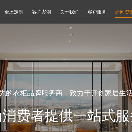
全屋定制
客户案例
关于我们
客户服务
新闻资
书柜系列
酒柜系列
企业文化
行业动态
书房
榻榻米房
品牌理念
产品知识
先的衣柜品牌服务商，致力于开创家居生
为消费者提供一站式服