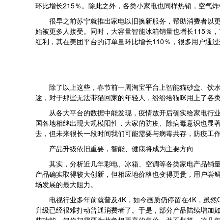
环比增长215％。除此之外，各类小家电也同样热销，空气炸
很早之前苏宁就推出家电以旧换新服务，帮助消费者以
始被更多人接受。同时，大容量智能冰箱销量也增长115％，
红利，其在美团平台的订单量环比增长110％，很多用户通过这种
除了以上这些，春节前一周淘宝平台上智能猫砂盒、饮水
途，对于那些无法带猫回家的年轻人，纷纷给猫咪用上了各
从各大平台的数据中能发现，疫情放开后确实给家电行
国各地相继出现大规模阳性，大家的防疫、除病毒意识也显
去，但未来很长一段时间我们可能需要与病毒共存，防疫工
产品升级依旧重要，智能、健康将成为主要方向
其实，分析近几年彩电、冰箱、空调等各类家电产品销
产品确实取得较大创新，但相应地价格也变得更贵，用户尝
场发展的最大阻力。
电视行业多年前就普及4K，如今画质仍停留在4K，虽然O
升级已经很难打动普通消费者了。于是，部分产品陆续增加如