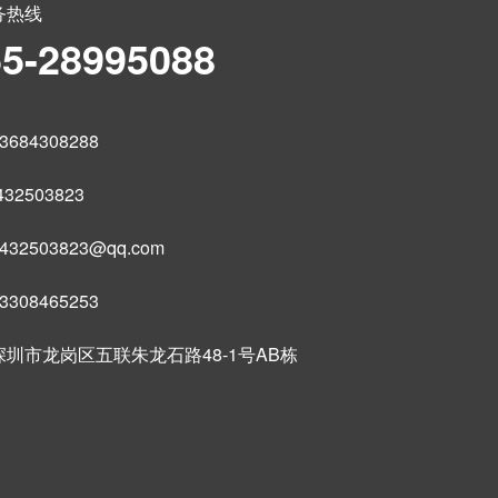
务热线
55-28995088
684308288
32503823
32503823@qq.com
308465253
圳市龙岗区五联朱龙石路48-1号AB栋