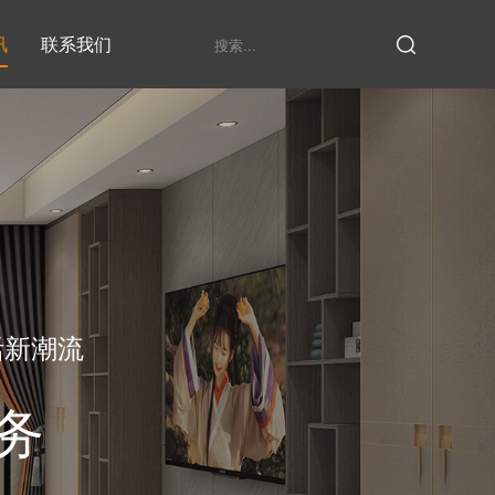
讯
联系我们
鞋柜系列
衣柜系列
家具定制厂家
发展历程
衣帽间
活新潮流
务