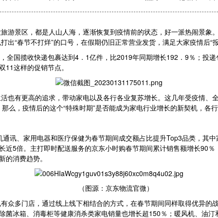
大旅游景区，都是人山人海，逐渐恢复到疫情前的状态，好一派热闹景象
打出“春节不打烊”的口号，在假期仍旧正常营业发货，满足大家疫情后“报
全国揽收快递包裹达到4．1亿件，比2019年同期增长192．9％；投递包
双11这样的促销节点。
生活也有更高的追求，带动家电以及各行各业复苏增长。这几年受疫情、
。那么，疫情后的这个“特殊时期”是否能成为家电行业增长的新契机，各
机通讯、家用电器和医疗保健为春节期间成交额占比提升Top3品类，其中
增长近5倍。主打即时配送服务的京东小时购春节期间累计销售额增长90％
为新的消费趋势。
（图源：京东物流官微）
也有众多门店，通过线上线下相结合的方式，在春节期间同样取得优异的
除菌冰箱、消毒柜等健康消杀类家电销量也增长超150％；暖风机、油汀