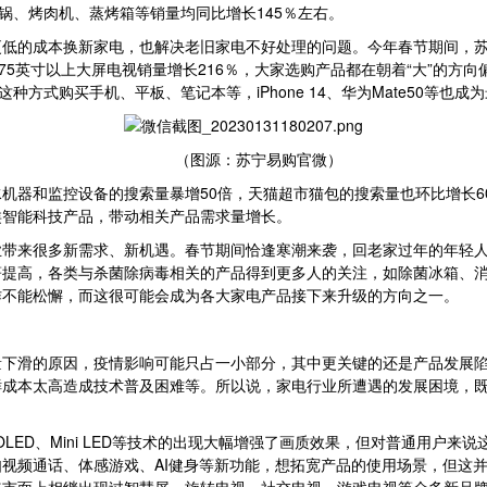
锅、烤肉机、蒸烤箱等销量均同比增长145％左右。
更低的成本换新家电，也解决老旧家电不好处理的问题。今年春节期间，苏
75英寸以上大屏电视销量增长216％，大家选购产品都在朝着“大”的方
方式购买手机、平板、笔记本等，iPhone 14、华为Mate50等也成
（图源：苏宁易购官微）
机器和监控设备的搜索量暴增50倍，天猫超市猫包的搜索量也环比增长6
类智能科技产品，带动相关产品需求量增长。
业带来很多新需求、新机遇。春节期间恰逢寒潮来袭，回老家过年的年轻
著提高，各类与杀菌除病毒相关的产品得到更多人的关注，如除菌冰箱、
作不能松懈，而这很可能会成为各大家电产品接下来升级的方向之一。
量下滑的原因，疫情影响可能只占一小部分，其中更关键的还是产品发展
鲜成本太高造成技术普及困难等。所以说，家电行业所遭遇的发展困境，
LED、Mini LED等技术的出现大幅增强了画质效果，但对普通用户来
视频通话、体感游戏、AI健身等新功能，想拓宽产品的使用场景，但这