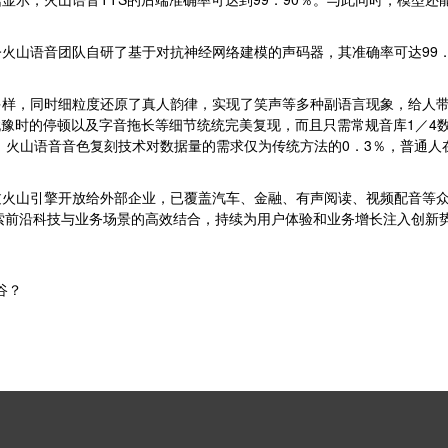
火山语音团队自研了基于对抗神经网络建模的声码器，其准确率可达99．
多样，同时细粒度还原了真人韵律，实现了笑声等多种副语言现象，给人
豫时的停顿以及字音拖长等细节统统完美复现，而且只需常规音库1／4数
，火山语音音色复刻技术对数据量的需求仅为传统方法的0．3％，普通人
过火山引擎开放给外部企业，已覆盖汽车、金融、有声阅读、视频配音等
探索前沿科技与业务场景的高效结合，持续为用户体验和业务增长注入创新
谷？