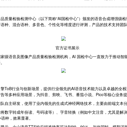
品质量检验检测中心（以下简称“AI国检中心”）颁发的语音合成增强级检
语种、混合语种、多音色、个性化等维度进行评测，产品的技术支持团队
官方证书展示
家级语音及图像产品质量检验检测机构，AI 国检中心一直致力于推动智
平。
擎ToB行业与创新场景，提供行业领先的AI语音技术能力以及卓越的全
告等多种应用场景，为抖音、剪映、飞书、番茄小说、Pico等核心业务
团队自主研发，使用了业内领先的生成式神经网络技术，主要由前端文本
如将数字转成年份读、号码读等）、字音转换（例如中文注音，尤其是解
小语种，效果显著。
显示，火山语音TTS的后端准确率可达到99．90％。与此同时，模型