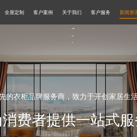
全屋定制
客户案例
关于我们
客户服务
新闻资
书柜系列
酒柜系列
企业文化
行业动态
书房
榻榻米房
品牌理念
产品知识
先的衣柜品牌服务商，致力于开创家居生
为消费者提供一站式服