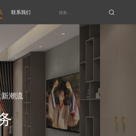
讯
联系我们
鞋柜系列
衣柜系列
家具定制厂家
发展历程
衣帽间
活新潮流
务