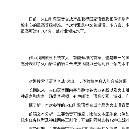
日前，火山引擎语音合成产品获得国家语音及图像识别产
检中心的最高等级标准。本次评测从中文普通话、多方言、多
最高可达4．64分，处行业领先水平。
作为我国质检系统在人工智能领域的首家、也是唯一的国
充分表明了火山语音的语音合成技术能力已达到行业领先水
欢迎搜索「语音合成 火山」，体验媲美真人的合成效果
长期以来，火山语音面向字节跳动各大业务线以及火山引
种语言和方言，涵盖音视频、有声阅读、语音交互、游戏、广
据了解，本次参评的火山引擎语音合成产品为火山语音
前端文本分析：主要负责可懂度，比如文本正则化（例
托多任务模型及神经网络正则化，可做到同时支持12种主流
声学模型：主要负责语言学特征到声学特征的建模。数据