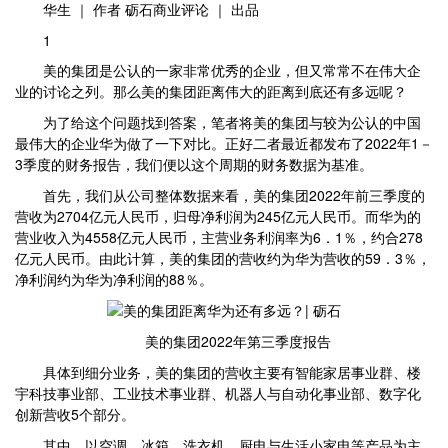
华生 ｜ 作者 砺石商业评论 ｜ 出品
1
美的集团是公认的一家非常优秀的企业，但又常常不在伟大企
业的讨论之列。那么美的集团距离伟大的距离到底还有多远呢？
为了给这个问题找到答案，笔者将美的集团与较为公认的中国
最伟大的企业华为做了一下对比。正好二者最近都发布了2022年1－
3季度的财务报告，我们便以这个周期的财务数据为基准。
首先，我们从公司整体数据来看，美的集团2022年前三季度的
营收为2704亿元人民币，归母净利润为245亿元人民币。而华为的
营业收入为4558亿元人民币，主营业务利润率为6．1％，约合278
亿元人民币。由此计算，美的集团的营收约为华为营收的59．3％，
净利润约为华为净利润的88％。
美的集团2022年第三季度报告
具体到细分业务，美的集团的营收主要有智能家居事业群、楼
宇科技事业部、工业技术事业群、机器人与自动化事业部、数字化
创新营收5个部分。
其中，以空调、冰箱、洗衣机、厨电与生活小家电等产品为主