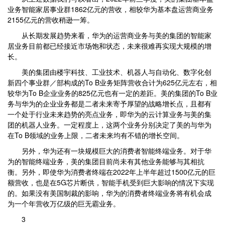
业务智能家居事业群1862亿元的营收，相较华为基本盘运营商业务
2155亿元的营收稍逊一筹。
从长期发展趋势来看，华为的运营商业务与美的集团的智能家
居业务目前都已经接近市场饱和状态，未来很难再实现大规模的增
长。
美的集团由楼宇科技、工业技术、机器人与自动化、数字化创
新四个事业群／部构成的To B业务矩阵营收合计为625亿元左右，相
较华为To B企业业务的825亿元也有一定的差距。美的集团的To B业
务与华为的企业业务都是二者未来寄予厚望的战略增长点，且都有
一个处于行业未来趋势的亮点业务，即华为的云计算业务与美的集
团的机器人业务。一定程度上，这两个业务分别决定了美的与华为
在To B领域的业务上限，二者未来均有不错的增长空间。
另外，华为还有一块规模巨大的消费者智能终端业务。对于华
为的智能终端业务，美的集团目前尚未有其他业务能够与其相抗
衡。另外，即使华为消费者终端在2022年上半年超过1500亿元的巨
额营收，也是在5G芯片断供，智能手机受到巨大影响的情况下实现
的。如果没有美国制裁的影响，华为的消费者终端业务将有机会成
为一个年营收万亿级的巨无霸业务。
3