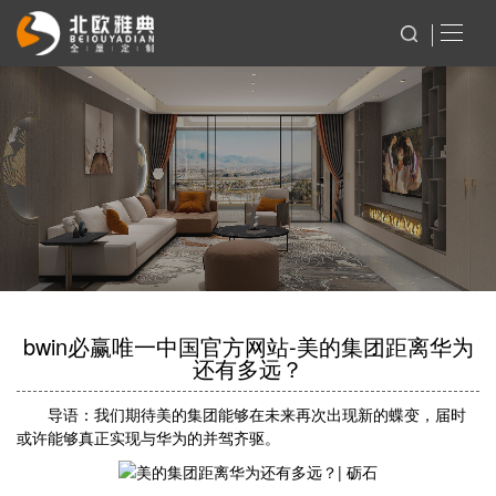
bwin必赢唯一中国官方网站-美的集团距离华为
还有多远？
导语：我们期待美的集团能够在未来再次出现新的蝶变，届时
或许能够真正实现与华为的并驾齐驱。