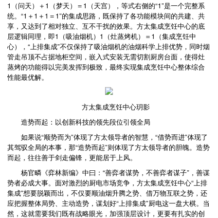
1（问天）＋1（梦天）＝1（天宫），等式右侧的“1”是一个完整系
统。“1＋1＋1＝1”的集成思路，既保持了各功能模块间的共建、共
享，又达到了相对独立、互不干扰的效果。方太集成烹饪中心的底
层逻辑同理，即1（吸油烟机）1（灶蒸烤机）＝1（集成烹饪中
心），“上排集成”不仅保持了吸油烟机的油烟科学上排优势，同时烟
管走吊顶不占据地柜空间，嵌入式安装无需切割厨房台面，使得灶
蒸烤的功能得以完美发挥到极致，最终实现集成烹饪中心整体综合
性能最优解。
方太集成烹饪中心玥影
造势而起：以创新科技的领先段位引领全局
如果说“顺势而为”体现了方太领导者的智慧，“借势而进”体现了
其驾驭全局的本事，那“造势而起”则体现了方太领导者的胆魄。造势
而起，往往善于剑走偏锋，更能居于上风。
杨官疄《弈林新编》中曰：“善弈者谋势，不善弈者谋子”，善谋
势者必成大事。面对激烈的厨电市场竞争，方太集成烹饪中心“上排
集成”想要脱颖而出，不仅要顺油烟升腾之势、借万物互联之势，还
应把握整体局势、主动造势，谋划好“上排集成”厨电这一盘大棋。当
然，这就需要我们既有战略眼光，加强顶层设计，更要有扎实的创