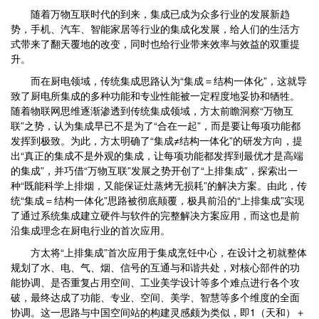
随着万物互联时代的到来，集成已成为众多行业的发展新趋
势，手机、汽车、智能家居等行业的集成化发展，给人们的生活方
式带来了翻天覆地的改变，同时也给行业带来效率与效益的双重提
升。
而在厨电领域，传统集成思路认为“集成＝结构一体化”，这就导
致了厨电所集成的多种功能和专业性能被一定程度地妥协和牺牲。
随着物联网思维逐渐渗透到传统集成领域，方太前瞻洞察“万物互
联”之势，认为集成早已不是为了“合在一起”，而是要让每项功能都
发挥到极致。为此，方太明确了“集成≠结构一体化”的研发方向，提
出“真正的集成不是外观的集成，让每项功能都发挥到最优才是高端
的集成”，并巧借“万物互联”发展之势开创了“上排集成”，探索出一
种“既能科学上排烟，又能保证灶蒸烤无损耗”的解决方案。由此，传
统“集成＝结构一体化”思路被彻底颠覆，极具前沿的“上排集成”实现
了通过系统集成建立硬件与软件的完整解决方案应用，而这也是前
沿集成理念在厨电行业的首次应用。
方太将“上排集成”首次应用于集成烹饪中心，在设计之初就整体
规划了水、电、气、烟、信号的互通与和谐共处，对核心部件的功
能协调、是否重复占用空间、工业美学设计等多个难点进行各个攻
破，最终达成了功能、专业、空间、美学、智慧等多个维度的全面
协调。这一思路与中国空间站的构建灵感颇为类似，即1（天和）＋