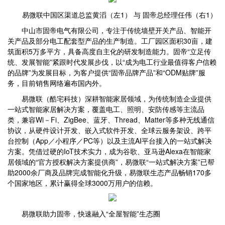
易微联中国区渠道总监黄滔（左1） 与 固帝总经理任伟（右1）
中山市固帝电气有限公司，专注于传统墙壁开关产品、智能开
关产品及部分电工配套型产品的生产制造。工厂园区面积30亩，建
筑面积5万多平方，具备高度自主化的研发制造能力。固帝“立足传
统、发展智能”紧跟时代发展步伐，以“成为电工行业最值得客户信赖
的品牌”为发展目标，为客户提供“固帝品牌产品”和“ODM贴牌”服
务，目前销售网络遍布国内外。
易微联（酷宅科技）深耕智能家居领域，为传统制造企业提供
一站式智能家居解决方案，覆盖电工、照明、安防传感等主流品
类，兼容Wi－Fi、ZigBee、蓝牙、Thread、Matter等多种无线通信
协议，从硬件设计开发、嵌入式软件开发、全球云服务架设、跨平
台控制（App／小程序／PC等）以及主流AI平台接入的一站式解决
方案。凭借过硬的IoT技术实力，成为谷歌、亚马逊Alexa在智能家
居领域的“官方授权解决方案提供商”，易微联“一站式解决方案”已帮
助2000余厂商及品牌完成智能化升级，易微联生态产品畅销170多
个国家地区，累计赢得全球3000万用户的信赖。
易微联助力固帝，快速融入“全屋智能”生态圈