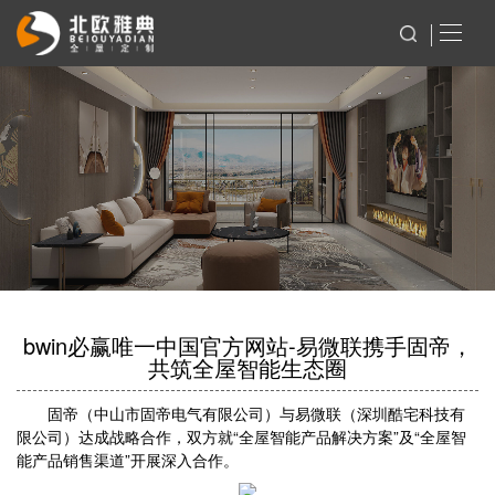
bwin必赢唯一中国官方网站-易微联携手固帝，
共筑全屋智能生态圈
固帝（中山市固帝电气有限公司）与易微联（深圳酷宅科技有
限公司）达成战略合作，双方就“全屋智能产品解决方案”及“全屋智
能产品销售渠道”开展深入合作。