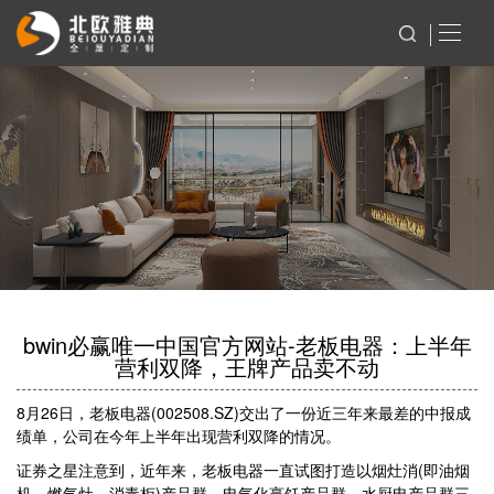
bwin必赢唯一中国官方网站-老板电器：上半年
营利双降，王牌产品卖不动
8月26日，老板电器(002508.SZ)交出了一份近三年来最差的中报成
绩单，公司在今年上半年出现营利双降的情况。
证券之星注意到，近年来，老板电器一直试图打造以烟灶消(即油烟
机、燃气灶、消毒柜)产品群、电气化烹饪产品群、水厨电产品群三