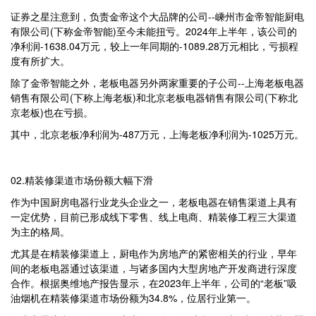
证券之星注意到，负责金帝这个大品牌的公司--嵊州市金帝智能厨电
有限公司(下称金帝智能)至今未能扭亏。2024年上半年，该公司的
净利润-1638.04万元，较上一年同期的-1089.28万元相比，亏损程
度有所扩大。
除了金帝智能之外，老板电器另外两家重要的子公司--上海老板电器
销售有限公司(下称上海老板)和北京老板电器销售有限公司(下称北
京老板)也在亏损。
其中，北京老板净利润为-487万元，上海老板净利润为-1025万元。
02.精装修渠道市场份额大幅下滑
作为中国厨房电器行业龙头企业之一，老板电器在销售渠道上具有
一定优势，目前已形成线下零售、线上电商、精装修工程三大渠道
为主的格局。
尤其是在精装修渠道上，厨电作为房地产的紧密相关的行业，早年
间的老板电器通过该渠道，与诸多国内大型房地产开发商进行深度
合作。根据奥维地产报告显示，在2023年上半年，公司的“老板”吸
油烟机在精装修渠道市场份额为34.8%，位居行业第一。