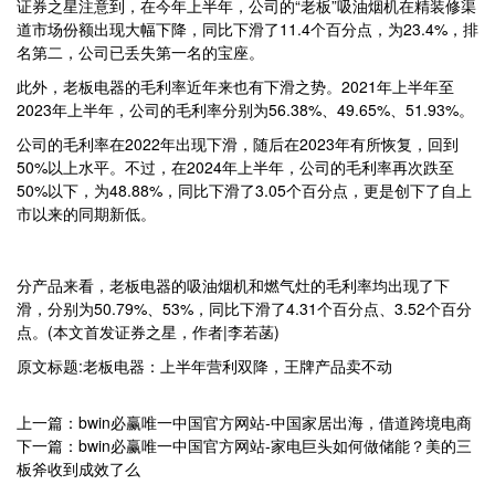
证券之星注意到，在今年上半年，公司的“老板”吸油烟机在精装修渠
道市场份额出现大幅下降，同比下滑了11.4个百分点，为23.4%，排
名第二，公司已丢失第一名的宝座。
此外，老板电器的毛利率近年来也有下滑之势。2021年上半年至
2023年上半年，公司的毛利率分别为56.38%、49.65%、51.93%。
公司的毛利率在2022年出现下滑，随后在2023年有所恢复，回到
50%以上水平。不过，在2024年上半年，公司的毛利率再次跌至
50%以下，为48.88%，同比下滑了3.05个百分点，更是创下了自上
市以来的同期新低。
分产品来看，老板电器的吸油烟机和燃气灶的毛利率均出现了下
滑，分别为50.79%、53%，同比下滑了4.31个百分点、3.52个百分
点。(本文首发证券之星，作者|李若菡)
原文标题:老板电器：上半年营利双降，王牌产品卖不动
上一篇：bwin必赢唯一中国官方网站-中国家居出海，借道跨境电商
下一篇：bwin必赢唯一中国官方网站-家电巨头如何做储能？美的三
板斧收到成效了么