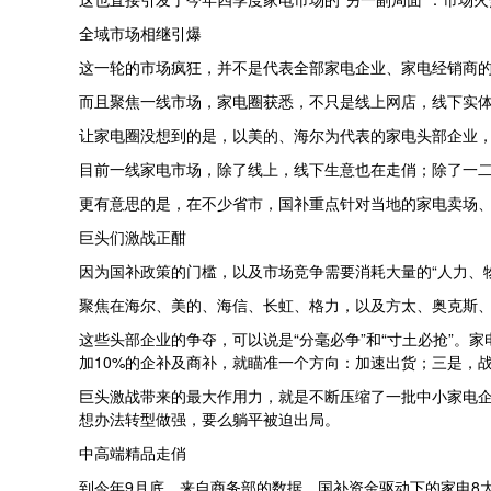
全域市场相继引爆
这一轮的市场疯狂，并不是代表全部家电企业、家电经销商
而且聚焦一线市场，家电圈获悉，不只是线上网店，线下实
让家电圈没想到的是，以美的、海尔为代表的家电头部企业，
目前一线家电市场，除了线上，线下生意也在走俏；除了一
更有意思的是，在不少省市，国补重点针对当地的家电卖场
巨头们激战正酣
因为国补政策的门槛，以及市场竞争需要消耗大量的“人力、
聚焦在海尔、美的、海信、长虹、格力，以及方太、奥克斯、
这些头部企业的争夺，可以说是“分毫必争”和“寸土必抢”
加10%的企补及商补，就瞄准一个方向：加速出货；三是，
巨头激战带来的最大作用力，就是不断压缩了一批中小家电企
想办法转型做强，要么躺平被迫出局。
中高端精品走俏
到今年9月底，来自商务部的数据，国补资金驱动下的家电8