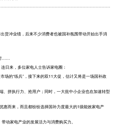
拼出货冲业绩，后来不少消费者也被国补氛围带动开始出手消
时……
此，连日来，多位家电人士告诉家电圈：
场的“练兵”，接下来的双11大促，估计又将是一场国补政
终端、拼执行力、抢用户；同时，一大批中小企业也在加速转型
”优惠而来，而且都纷纷选择国补力度最大的1级能效家电产
，带动家电产业的发展活力与消费购买力。