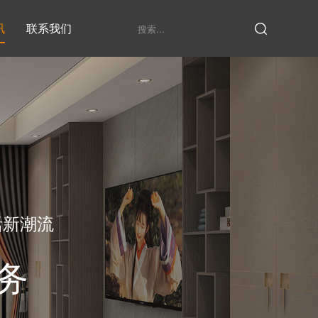
讯
联系我们
鞋柜系列
衣柜系列
家具定制厂家
发展历程
衣帽间
活新潮流
务