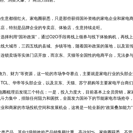
的生意都很红火。家电圈获悉，只是那些获得国补资格的家电企业和家电
体店，特别是品牌企业的专卖店、体验店，生意持续走旺。
选择利用“国补政策”，通过O2O手段将线上领券与线下体验购机，再线
二线大城市，三四五线的县城、乡镇等地，随着国补政策的落地，以及宣
、连锁卖场等实体门店开放，而京东、天猫等全国性的电商平台，无法参
物力、财力”等资源，这一轮的市场争夺赛点，主要就是家电行业的头部企
TCL、华帝等头部企业，以及京东、天猫、苏宁易购等主要家电平台商
。家电圈梳理后发现三个特点：一是，投入力度大，目前基本上全员营销，家
战斗力集中，排除任何阻力和困扰，全面发力国补下的节能家电市场抢夺
业和商家的市场投机空间和发展机会，这将是一轮全新的“政策叠加能力
大类产品，其中1级能效的产品销售额比重，高达92%。家电圈获悉，不