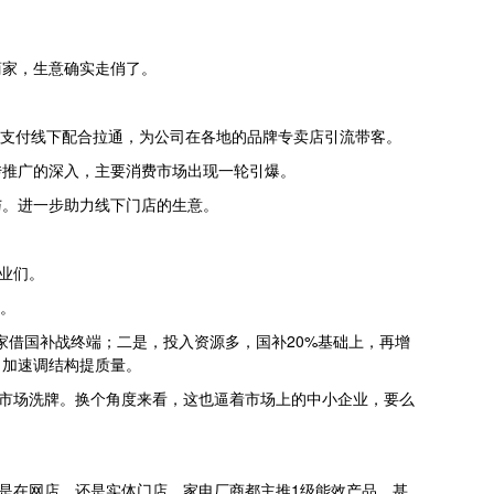
商家，生意确实走俏了。
上支付线下配合拉通，为公司在各地的品牌专卖店引流带客。
传推广的深入，主要消费市场出现一轮引爆。
与。进一步助力线下门店的生意。
业们。
们。
家借国补战终端；二是，投入资源多，国补20%基础上，再增
，加速调结构提质量。
”市场洗牌。换个角度来看，这也逼着市场上的中小企业，要么
管是在网店，还是实体门店，家电厂商都主推1级能效产品，甚