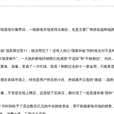
持续落地引爆带动，一线家电市场变得太疯狂，先是主要厂商拼命战终端
补贴”顶多撑过双11，就没用完了！还有人担心“国家补贴”到时候兑付不及
场变疯牛”，一大批的家电经销商们也感觉“不适应”和“不敢相信”。对
萧条、哀嚎，变成了一片忙碌、惊喜！刚刚过去的十一黄金周，只能算是市
都在各级市场上，特别是用户所在的小区、村镇展开正面的“激战”：战
引爆，不管是在线上网店，还是线下实体店，都出现了一批直接奔着“国补
3个月时间给予了高达数百亿元的中央财政资金，用于刺激家电市场的销售
火热、消费火爆、厂商活力四射。