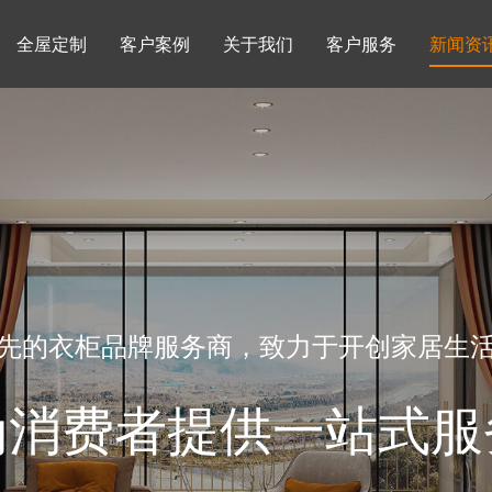
全屋定制
客户案例
关于我们
客户服务
新闻资
书柜系列
酒柜系列
企业文化
行业动态
书房
榻榻米房
品牌理念
产品知识
先的衣柜品牌服务商，致力于开创家居生
为消费者提供一站式服