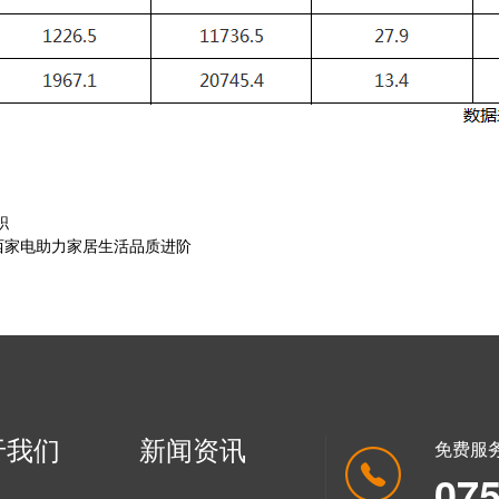
职
博西家电助力家居生活品质进阶
于我们
新闻资讯
免费服
07