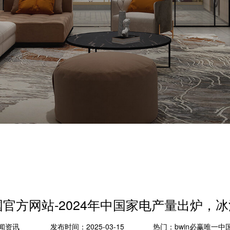
中国官方网站-2024年中国家电产量出炉，
闻资讯
发布时间：2025-03-15
热门：
bwin必赢唯一