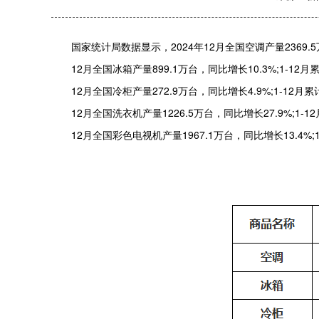
国家统计局数据显示，2024年12月全国空调产量2369.5万台
12月全国冰箱产量899.1万台，同比增长10.3%;1-12月累
12月全国冷柜产量272.9万台，同比增长4.9%;1-12月累计
12月全国洗衣机产量1226.5万台，同比增长27.9%;1-12
12月全国彩色电视机产量1967.1万台，同比增长13.4%;1-