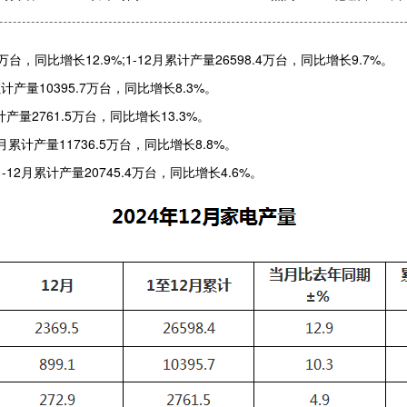
，同比增长12.9%;1-12月累计产量26598.4万台，同比增长9.7%。
计产量10395.7万台，同比增长8.3%。
产量2761.5万台，同比增长13.3%。
月累计产量11736.5万台，同比增长8.8%。
12月累计产量20745.4万台，同比增长4.6%。