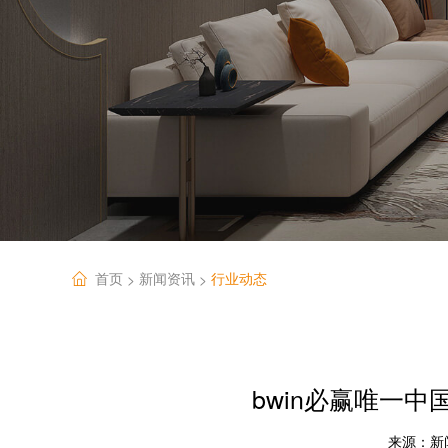
首页
新闻资讯
行业动态
>
>
bwin必赢唯一
来源：
新