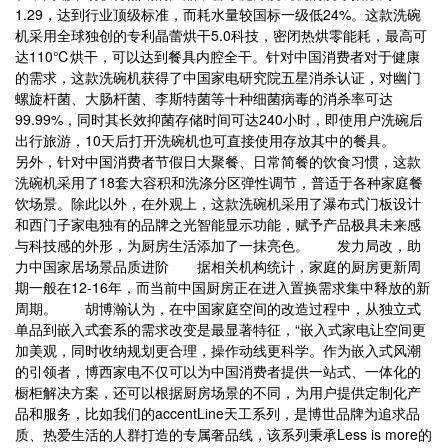
1.29，达到行业顶级标准，而耗水量较国标一级低24%。这款洗碗
机采用全球独创的专利晶蕾烘干5.0科技，密闭热烘零能耗，最高可
达110℃烘干，可以达到餐具内腔全干。针对中国消费者对于健康
的需求，这款洗碗机获得了中国家电研究院五星消杀认证，对幽门
螺旋杆菌、大肠杆菌、李斯特菌等十种细菌病毒的消杀率可达
99.99%，同时其长效抑菌存储时间可达240小时，即使用户洗碗后
出行旅游，10天后打开洗碗机也可直接使用存放其中的餐具。
另外，针对中国消费者节假日大聚餐、日常简餐的饮食习惯，这款
洗碗机采用了18套大容积和洗涤分区弹性调节，普适于各种家庭餐
饮场景。除此以外，在外观上，这款洗碗机采用了瀑布式门板设计
和西门子家电独有的品牌之光智能显示功能，赋予产品极具未来感
与科技感的外形，为厨房生活添加了一抹亮色。 发力局改，助
力中国家居场景品质进阶 据相关机构统计，家庭的厨房更新周
期一般在12-16年，而当前中国厨房正在进入置换需求集中释放的新
周期。 胡博瀚认为，在中国家庭空间的改造过程中，从独立式
单品到嵌入式套系的需求改变是最显著特征，“嵌入式家电让空间更
加美观，同时收纳规划更合理，操作动线更科学。作为嵌入式风潮
的引领者，博西家电不仅可以为中国消费者提供一站式、一体化的
橱柜解决方案，还可以根据厨房场景的不同，为用户提供定制化产
品和服务，比如我们的accentLine天工系列，是博世品牌为追求品
质、热爱生活的人群打造的专属奢品线，该系列秉承Less is more的