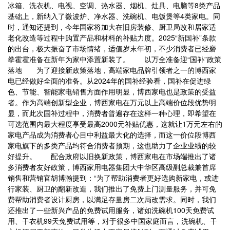
冰箱、洗衣机、电视、空调、热水器、烟机、灶具、电脑等8类产品
基础上，新纳入了微波炉、净水器、洗碗机、电饭煲等4类家电。同
时，通知还提到，今年国家将加大在旧房装修、厨卫局改和居家适
老化改造等过程中购置产品和材料的补贴力度。2025“新国补”条款
的出台，极大振奋了市场情绪，适值岁末年初，不少消费者已经磨
拳霍霍准备在新年为家中添置新装了。 以万全准备迎“国补”政策
落地 为了迎接新政策落地，高端家电品牌引领者之一的博西家
电已经做好全面的准备。从2024年的国补经验看，国补在促进绿
色、节能、智能家电销售方面作用明显，博西家电也是政策的受益
者。作为高端创新型企业，博西家电在万元以上高端价位段优势明
显，而此次国补过程中，消费者普遍存在这样一种心理，即希望在
可选范围内最大程度享受最高2000元补贴优惠，这就让1万元左右的
家电产品成为消费者心目中利益最大化的选择，而这一价位段博西
家电旗下的多类产品均符合消费者预期，这也助力了企业业绩的较
好提升。 配合政府以旧换新政策，博西家电在市场端推出了诸
多消费者友好政策，博西家用电器集团大中华区高级副总裁兼首席
销售和营销官胡博瀚提到：“为了帮助消费者更好选购新家电，或进
行家装、厨卫的翻新改造，我们推出了免费上门测量服务，并可免
费帮助消费者设计厨房，以满足存量房二次局改需求。同时，我们
还推出了一些新兴产品的免费试用服务，诸如洗碗机100天免费试
用、干衣机99天免费试用等，对于很多中国家庭而言，洗碗机、干