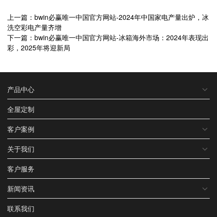
上一篇：bwin必赢唯一中国官方网站-2024年中国家电产量出炉，冰
洗空彩电产量齐增
下一篇：bwin必赢唯一中国官方网站-冰箱海外市场：2024年表现出
彩，2025年将迎新局
产品中心
全屋定制
客户案例
关于我们
客户服务
新闻资讯
联系我们