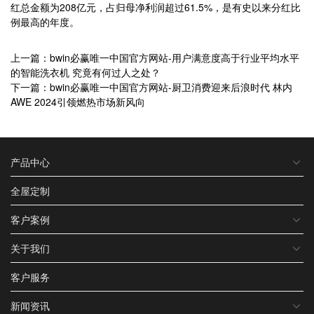
红总金额为208亿元，占归母净利润超过61.5%，是有史以来分红比
例最高的年度。
上一篇：bwin必赢唯一中国官方网站-用户满意度高于行业平均水平
的智能洗衣机 究竟有何过人之处？
下一篇：bwin必赢唯一中国官方网站-厨卫消费迎来后浪时代 林内
AWE 2024引领燃热市场新风向
产品中心
全屋定制
客户案例
关于我们
客户服务
新闻资讯