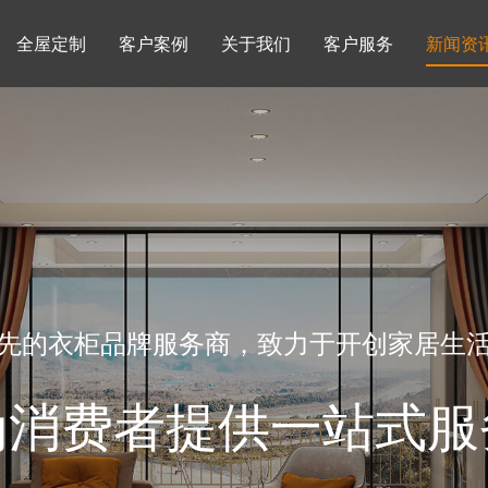
全屋定制
客户案例
关于我们
客户服务
新闻资
书柜系列
酒柜系列
企业文化
行业动态
书房
榻榻米房
品牌理念
产品知识
先的衣柜品牌服务商，致力于开创家居生
为消费者提供一站式服