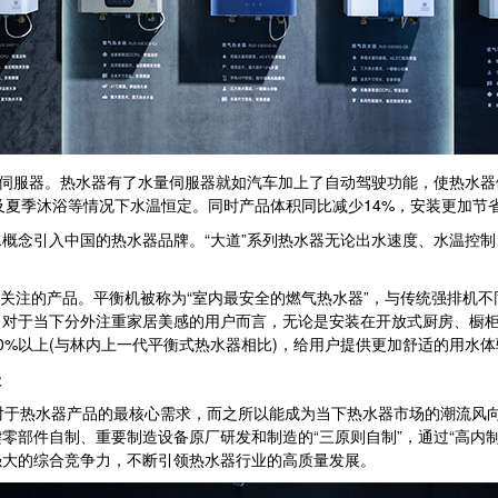
伺服器。热水器有了水量伺服器就如汽车加上了自动驾驶功能，使热水器
及夏季沐浴等情况下水温恒定。同时产品体积同比减少14%，安装更加节
念引入中国的热水器品牌。“大道”系列热水器无论出水速度、水温控制
关注的产品。平衡机被称为“室内最安全的燃气热水器”，与传统强排机
。对于当下分外注重家居美感的用户而言，无论是安装在开放式厨房、橱
0%以上(与林内上一代平衡式热水器相比)，给用户提供更加舒适的用水体
级
于热水器产品的最核心需求，而之所以能成为当下热水器市场的潮流风向
零部件自制、重要制造设备原厂研发和制造的“三原则自制”，通过“高内
强大的综合竞争力，不断引领热水器行业的高质量发展。