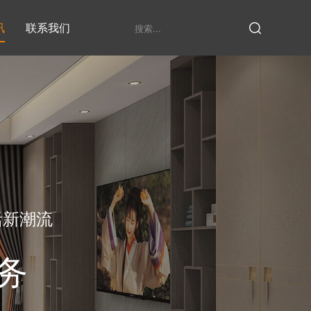
讯
联系我们
鞋柜系列
衣柜系列
家具定制厂家
发展历程
衣帽间
活新潮流
务