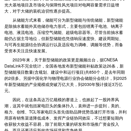
光大基地项目及市场化与保障性风光项目对电网容量需求日益增
大，对于大储的装机迫切性逐步提高。
从储能方式来看，储能可分为新型储能与传统储能，新型储能
是除抽水蓄能外其他储存电力形式，主要包括锂离子电池、钠离子
电池、液流电池、压缩空气储能、超级电容器等。尽管当前抽水蓄
能仍占据主导地位，但新型储能也凭借响应速度快、建设周期短、
与可再生能源结合协调运行以及适应电力调峰、调频等优势，而备
受资本关注且快速发展。
2023年来，关于新型储能的政策更是频频出台，据CNESA
DataLink不完全统计，全国各地发布新型储能补贴政策达26条，新
型储能项目数量(含规划、建设中和运行项目)共850个，是去年同期
的2倍多。另据中国化学与物理电源行业协会储能分会统计，到2025
年新型储能的产业规模或突破万亿大关，到2030年预计接近3万亿
元。
因此，在这条高达万亿规模的赛道上，也掀起了一股跨界风
潮，这其中就包括家电巨头的集体扑入，袁帅进一步提到，美的、
格力、创维、TCL等家电巨头首先借助品牌优势迅速打开市场，并利
用原有销售渠道降低成本、发挥产业链协同效应，不过想要短期内
收获较大收益不容易，除了前期大量的研发和市场推广资金投入
外，而且还要适应新的市场环境和竞争格局。