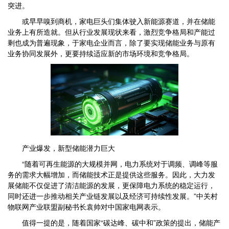
突进。
或早早嗅到商机，家电巨头们集体驶入新能源赛道，并在储能
业务上有所造就。但从行业发展现状来看，激烈竞争格局和产能过
剩也成为普遍现象，于家电企业而言，除了要实现储能业务与原有
业务协同发展外，更要持续适应新的市场环境和竞争格局。
产业爆发，新型储能潜力巨大
“随着可再生能源的大规模并网，电力系统对于调频、调峰等服
务的需求大幅增加，而储能技术正是提供这些服务。因此，大力发
展储能不仅促进了清洁能源的发展，更保障电力系统的稳定运行，
同时还进一步推动相关产业链发展以及经济可持续性发展。”中关村
物联网产业联盟副秘书长袁帅对中国家电网表示。
值得一提的是，随着国家“碳达峰、碳中和”政策的提出，储能产