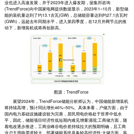
业也进入高速发展，并于2023年进入爆发期，据集邦咨询
(TrendForce)向中国家电网提供数据显示，2023年1~10月，新型储
能的装机量达到了约13.1吉瓦(GW)，总储能容量达到约27.1吉瓦时
(GWh)，远超去年同期水平，进入第四季度，在12月并网节点的推
动下，新增装机或将再创新高。
图源：TrendForce
展望2024年，TrendForce储能分析师认为，中国储能新增装机
将持续高增，预计同比增长46%~50%。具体来看，户储方面，由于
国内电力基础设施建设较为完善，居民用电价格处于世界中低水
平，因此，储能项目经济性低短期内难见增量涌现;工商储方面，随
着电改逐步推进，工商业峰谷电价差持续拉大的预期明确，且工商
业户主用电需求较大，部署储能系统具备较高经济性;大储方面，风