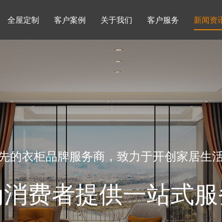
全屋定制
客户案例
关于我们
客户服务
新闻资
书柜系列
酒柜系列
企业文化
行业动态
书房
榻榻米房
品牌理念
产品知识
先的衣柜品牌服务商，致力于开创家居生
为消费者提供一站式服