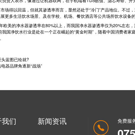
关负责人表示，像通过让机器联网，在手机端看TDS数值、滤芯寿命、开
得以回温，但就其渗透率而言，显然还处于“冷门”产品地位。不过，对于
拓展更多生活饮水场景、及在学校、机场、餐饮酒店等公共场所饮水设备
年欧美的净水器渗透率在80%以上，而我国净水器渗透率仅为20%左右
前我国净饮水行业是处在一个正在崛起的“黄金时期”，随着中国消费者家
。
巨头蓝图已绘就?
洁电器品牌角逐新“战场”
于我们
新闻资讯
免费服
07