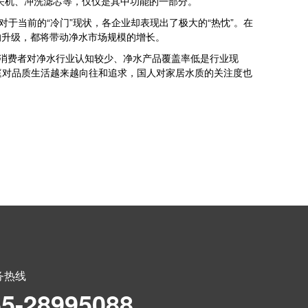
关机、冲洗滤芯等，仅仅是其中功能的一部分。
当前的“冷门”现状，各企业却表现出了极大的“热忱”。在
的升级，都将带动净水市场规模的增长。
，消费者对净水行业认知较少、净水产品覆盖率低是行业现
庭对品质生活越来越向往和追求，国人对家居水质的关注度也
务热线
55-28995088