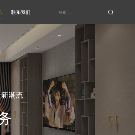
讯
联系我们
鞋柜系列
衣柜系列
家具定制厂家
发展历程
衣帽间
活新潮流
务