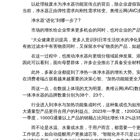
以处理核废水为净水器功能宣传点的背后，除企业虚假宣传
当前，净水器正由弹性需求向刚性需求转变。奥维云网(AVC)数据显
净水器“进化”到哪一步了?
市场的增长给企业带来更多机会的同时，也对企业的产品
“大众健康意识提高，更多人意识到日常生活饮水的净化更应
有效过滤水中有害物质同时，又保留水中矿物质的产品，如
在这一过程中，也推动净水器向更细分领域延伸发展。添可
因此可以看到，面向母婴群体，许多企业推出了具备安全材
此外，多家企业都提到了净热一体净水器的增长大势。安吉
在消费者端占据着越来越重要的决策心智。“加热功能能更全
而这一点，在数据上体现的尤为明显。奥维云网(AVC)数据
一体净水器的品牌数量分别为38个、23个。
行业进入到净水与加热功能集成时代，这种集成也为如泡茶
大通量型产品更符合用户的利益点。2023年一季度，1200
一季度，1000G通量以上产品的销额占比同比增长18.2%达35
而不论是水温、水量或水质，于用户而言，都需要一个更直
工作状态，如自动提醒用户更换滤芯等。“智能化并不只是让