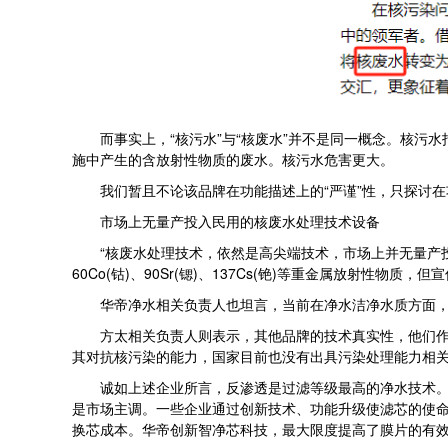
而事实上，“核污水”与“核废水”并不是同一概念。核污水
施中产生的含放射性物质的废水。核污水危害更大。
我们暂且不论该品牌在功能描述上的“严谨”性，只探讨在
市场上无量产投入民用的核废水处理技术设备
“核废水处理技术，依然是高尖端技术，市场上并无量产投
60Co(钴)、90Sr(锶)、137Cs(铯)等重金属放射性物质
华帝净水相关负责人也坦言，当前在净水洁净水质方面，反渗
方太相关负责人则表示，其他品牌的技术真实性，他们作为
其对抗核污染的能力，国家目前也没有出具污染处理能力相关
诚如上述企业所言，反渗透是过滤等级最高的净水技术。当前
是市场主调。一些企业通过创新技术、功能升级使滤芯的使
换芯成本。华帝创新智净芯科技，最大限度提高了膜片的有效