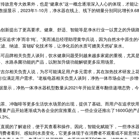
故意夸大效果外，也是“健康水”这一概念逐渐深入人心的体现，才能让
示，2023年1-10月，净水器在线上、线下的销量分别同比增长9.68%、1
创新提出了更高要求。健康、舒适、智能等是净水行业一以贯之的升级
追求‘净’而非‘纯’。”美而浦总经理助理黄华兵说，因为自然水中原生
超滤、纳滤、富锶矿化技术等，让净化后的水质可媲美天然矿泉水。
品牌相关负责人谈到，饮水健康问题受到越来越多家庭的重视，尤其是
料、水路杀菌功能的产品，以附加升级功能解锁更多应用场景。
尔相关负责人说，为尽可能满足用户多元需求，其在加热技术研发上花
方位满足用户需求。”老板电器相关负责人谈到，净热一体市场会进一步增
显示，净热一体净水器机型数量从2021年开始呈逐年翻倍递增态势，今年
、冲咖啡等更多生活饮水场景的出现，提供了基础。而用户在追求饮用
G通量产品开始逐渐成为各企业的宣推重点，一些企业还推出了1600G的产品
.3%。
观的了解途径，便于其查看和操作。因此，智能化赋能下，一些净水器
消费者看到、感知到水质变化，它更多体现于在消费者不观看或不留意情