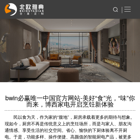
bwin必赢唯一中国官方网站-美好“食”光，“味”你
而来，博西家电开启烹饪新体验
民以食为天，作为家的“腹地”，厨房承载着更多的期待与想象。
现如今，厨房不再是传统意义上的烹饪场所，而是与家人、朋友沟
通情感、享受生活的社交空间。省心、愉快的下厨体验离不开厨
电。于是，功能多样、操作便捷、高颜值的智能厨电产品，被更多