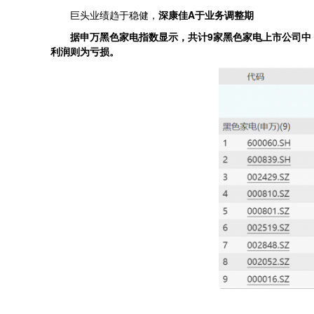
巨头业绩趋于稳健，
深康佳A于业务调整期
据申万黑色家电指数显示，共计9家黑色家电上市公司中，
利润则为亏损。