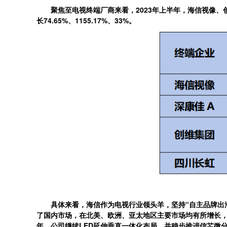
聚焦至电视终端厂商来看，2023年上半年，海信视像、创维
长74.65%、1155.17%、33%。
具体来看，海信作为电视行业领头羊，坚持“自主品牌出海”及
了国内市场，在北美、欧洲、亚太地区主要市场均有所增长，总
年，公司继续LED延伸垂直一体化布局，并稳步推进信芯微分