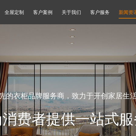
全屋定制
客户案例
关于我们
客户服务
新闻资
书柜系列
酒柜系列
企业文化
行业动态
书房
榻榻米房
品牌理念
产品知识
先的衣柜品牌服务商，致力于开创家居生
为消费者提供一站式服