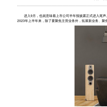
进入9月，也就意味着上市公司半年报披露正式进入尾声。
2023年上半年来，除了要聚焦主营业务外，拓展新业务、聚