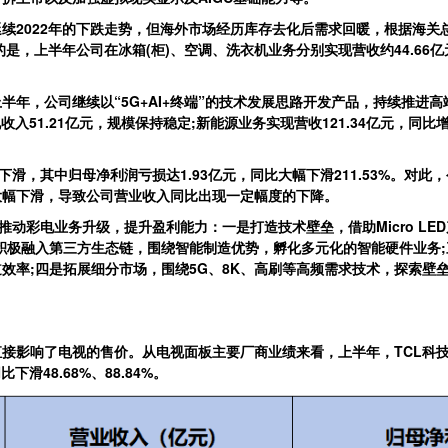
022年的下跌走势，但海外市场经历库存去化后需求回暖，根据海关总
是，上半年公司在冰箱(柜)、空调、洗衣机业务分别实现营收约44.66亿元、
，公司继续以“5G+AI+终端”的技术发展思路开发产品，持续推进
现收入51.21亿元，规模保持稳定;新能源业务实现营收121.34亿元，同
，其中归母净利润亏损达1.93亿元，同比大幅下滑211.53%。对此
大幅下滑，导致公司营业收入同比出现一定幅度的下降。
彩电业务升级，提升盈利能力：一是打造技术壁垒，借助Micro LE
积极融入第三方生态链，围绕智能制造优势，孵化多元化的智能硬件业务;
效率;四是拓展细分市场，围绕5G、8K、高刷等高频需求技术，探索壁
响了电视的售价。从电视面板主要厂商业绩来看，上半年，TCL科技与京
下滑48.68%、88.84%。