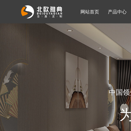
网站首页
产品中心
入墙整体衣柜
移门系列
公司简介
公司新闻
客厅柜
中国领