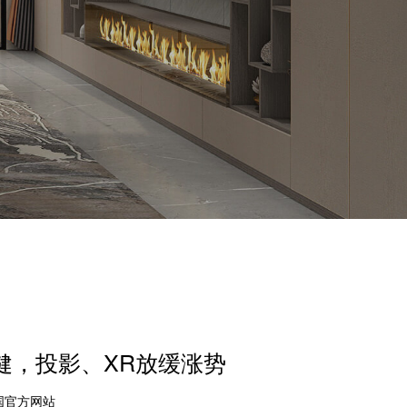
健，投影、XR放缓涨势
中国官方网站