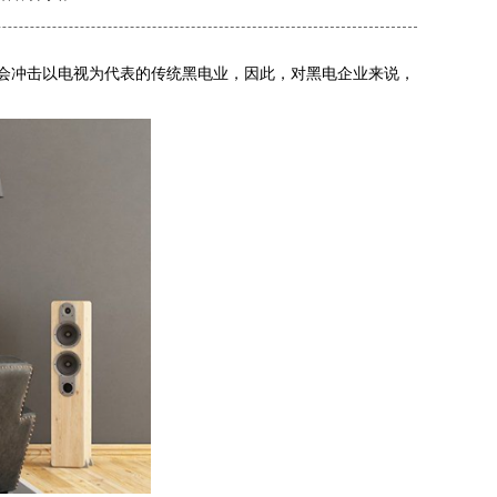
会冲击以电视为代表的传统黑电业，因此，对黑电企业来说，