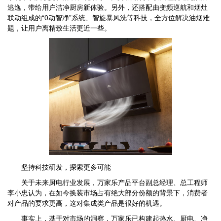
逃逸，带给用户洁净厨房新体验。另外，还搭配由变频巡航和烟灶
联动组成的“0动智净”系统、智旋暴风洗等科技，全方位解决油烟难
题，让用户离精致生活更近一些。
坚持科技研发，探索更多可能
关于未来厨电行业发展，万家乐产品平台副总经理、总工程师
李小忠认为，在如今换装市场占有绝大部分份额的背景下，消费者
对产品的要求更高，这对集成类产品是很好的机遇。
事实上，基于对市场的洞察，万家乐已构建起热水、厨电、净