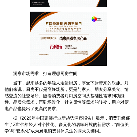
洞察市场需求，打造理想厨房空间
当下，越来越多的年轻人走进厨房，享受下厨带来的乐趣。对
他们来说，厨房不仅是烹饪场所，更是与家人、朋友分享美食、情
感交流的社交场所。随着消费者对厨房空间从基础性需求到功能
性、品质化需求，再到场景化、社交属性等需求的转变，用户对厨
电产品也提出了更高的要求。
据《2023年中国家装行业新趋势洞察报告》显示，消费升级催
生了Z世代年轻人对个性化、多元化的居家环境的新需求，“颜值美
学”与“套系化”成为厨电消费群体关注的两大关键词。