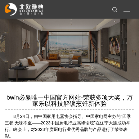
bwin必赢唯一中国官方网站-荣获多项大奖，万
家乐以科技解锁烹饪新体验
8月24日，由中国家用电器协会指导、中国家电网主办的“四季
三餐 无味不至——2023中国厨电行业高峰论坛”在辽宁大连成功举
行。峰会上，对2023年度厨电行业优秀品牌与产品进行了荣誉表
彰。