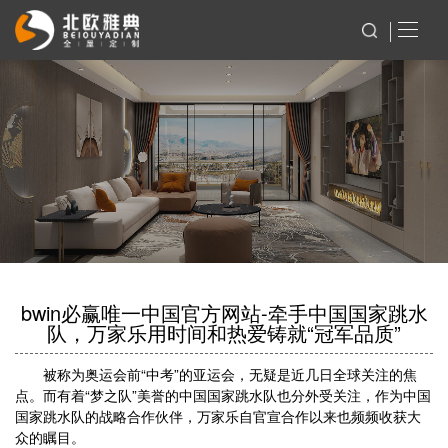
bwin必赢唯一中国官方网站-牵手中国国家跳水
队，万家乐用时间和热爱铸就“冠军品质”
被称为奥运会前“中考”的亚运会，无疑是近几日全球关注的焦
点。而有着“梦之队”美誉的中国国家跳水队也分外受关注，作为中国
国家跳水队的战略合作伙伴，万家乐自官宣合作以来也频频收获大
众的瞩目。