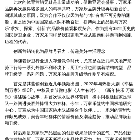
此次的体育营销无疑是非常成功的，借助亚运会盛事，万家乐
品牌再次赢得诸多国人的精神共鸣，万家乐品牌升级再迈新台阶。
溯源其成功原因，双方合作不仅仅因为都与“水”有着不可分割的渊
源，更是因为中国国家跳水队不断奋进、拼搏向上的品质与万家
乐“求实、探索、创新”的品牌价值观极度契合。作为拥有38年历史的
国民厨卫企业，万家乐同样是我国家电产业从跟跑到并跑再到领跑
历程的代表。
创新营销转化为品牌号召力，传递美好生活理念
伴随着厨卫行业进入存量竞争时代，尤其是在近几年房地产形
势下行等一系列外部不利环境下，厨卫行业也面临着结构转型、品
牌升级等一系列问题，万家乐的品牌升级动作则早有端倪。
首先是其营销创新近几年频频出圈，2022年与热播大剧《幸福
到万家》组CP，中秋及春节微电影《人生有时》、《新年快乐!万家
乐》讲述暖心故事，并首次试水世界杯营销，携手阿根廷国家足球
队一路闯进决赛并捧得大力神杯。今年，万家乐签约中国极地研究
中心，官宣成为中国国家跳水队战略合作伙伴……一系列的营销动
作颇见成效，契合年轻群体的情感价值及潮流趋势，推动品牌焕新
和升级。
背后则是万家乐产品层面的创新成果所赋予的底气，产品创新
叠加营销创新，万家乐不断强化其品牌号召力。如，万家乐近期重