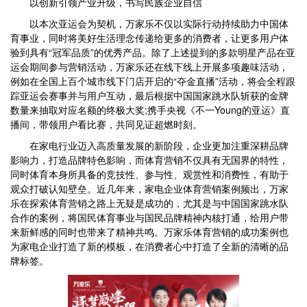
以创新引领产业升级，书写民族企业自信
以本次亚运会为契机，万家乐不仅以实际行动持续助力中国体
育事业，同时将美好生活理念传递给更多的消费者，让更多用户体
验到具有“冠军品质”的优秀产品。除了上述提到的多款明星产品在亚
运会期间参与营销活动，万家乐还在线下线上开展多项趣味活动，
例如在全国上百个城市线下门店开启的“夺金直播”活动，将会全程跟
踪亚运会赛事并与用户互动，最后根据中国国家跳水队斩获的金牌
数量来抽取对应名额的终极大奖;携手央视《不一Young的亚运》直
播间，带领用户看比赛，共同见证超燃时刻。
在家电行业迈入高质量发展的新阶段，企业更加注重深耕品牌
影响力，打造品牌特色影响，而体育营销不仅具有无国界的特性，
同时体育本身所具备的竞技性、参与性、观赏性和消费性，有助于
观众打破认知壁垒。近几年来，家电企业体育营销案例频出，万家
乐在探索体育营销之路上无疑是成功的，尤其是与中国国家跳水队
合作的案例，将国民体育事业与国民品牌精神内核打通，给用户带
来新鲜感的同时也带来了精神共鸣。万家乐体育营销的成功案例也
为家电企业打造了新的模板，在消费者心中打造了全新的清晰的品
牌标签。