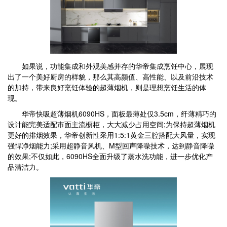
如果说，功能集成和外观美感并存的华帝集成烹饪中心，展现
出了一个美好厨房的样貌，那么其高颜值、高性能、以及前沿技术
的加持，带来良好烹饪体验的超薄烟机，则是理想烹饪生活的体
现。
华帝快吸超薄烟机6090HS，面板最薄处仅3.5cm，纤薄精巧的
设计能完美适配市面主流橱柜，大大减少占用空间;为保持超薄烟机
更好的排烟效果，华帝创新性采用1:5:1黄金三腔搭配大风量，实现
强悍净烟能力;采用超静音风机、M型回声降噪技术，达到静音降噪
的效果;不仅如此，6090HS全面升级了蒸水洗功能，进一步优化产
品清洁力。