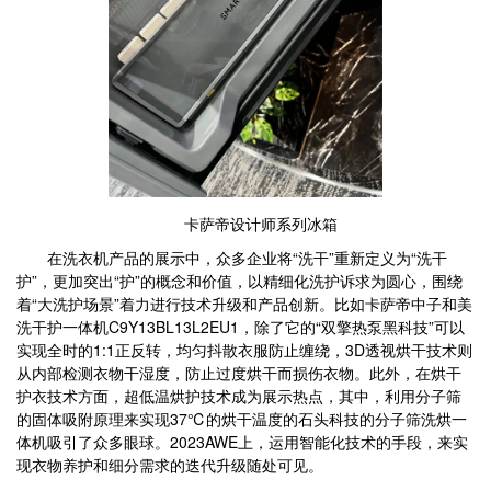
卡萨帝设计师系列冰箱
在洗衣机产品的展示中，众多企业将“洗干”重新定义为“洗干
护”，更加突出“护”的概念和价值，以精细化洗护诉求为圆心，围绕
着“大洗护场景”着力进行技术升级和产品创新。比如卡萨帝中子和美
洗干护一体机C9Y13BL13L2EU1，除了它的“双擎热泵黑科技”可以
实现全时的1:1正反转，均匀抖散衣服防止缠绕，3D透视烘干技术则
从内部检测衣物干湿度，防止过度烘干而损伤衣物。此外，在烘干
护衣技术方面，超低温烘护技术成为展示热点，其中，利用分子筛
的固体吸附原理来实现37℃的烘干温度的石头科技的分子筛洗烘一
体机吸引了众多眼球。2023AWE上，运用智能化技术的手段，来实
现衣物养护和细分需求的迭代升级随处可见。