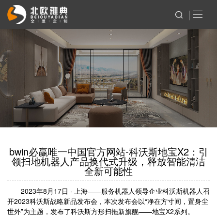
bwin必赢唯一中国官方网站-科沃斯地宝X2：引
领扫地机器人产品换代式升级，释放智能清洁
全新可能性
2023年8月17日 · 上海——服务机器人领导企业科沃斯机器人召
开2023科沃斯战略新品发布会，本次发布会以“净在方寸间，置身尘
世外”为主题，发布了科沃斯方形扫拖新旗舰——地宝X2系列。