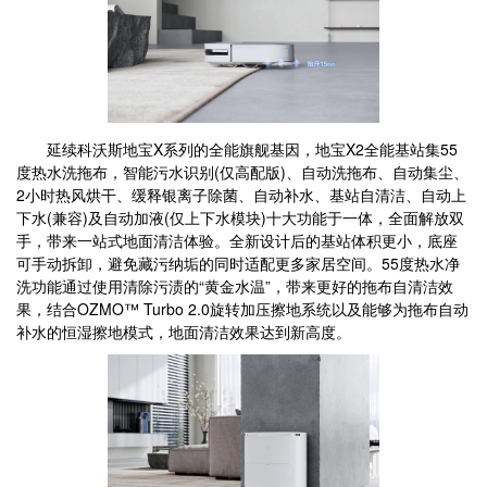
延续科沃斯地宝X系列的全能旗舰基因，地宝X2全能基站集55
度热水洗拖布，智能污水识别(仅高配版)、自动洗拖布、自动集尘、
2小时热风烘干、缓释银离子除菌、自动补水、基站自清洁、自动上
下水(兼容)及自动加液(仅上下水模块)十大功能于一体，全面解放双
手，带来一站式地面清洁体验。全新设计后的基站体积更小，底座
可手动拆卸，避免藏污纳垢的同时适配更多家居空间。55度热水净
洗功能通过使用清除污渍的“黄金水温”，带来更好的拖布自清洁效
果，结合OZMO™ Turbo 2.0旋转加压擦地系统以及能够为拖布自动
补水的恒湿擦地模式，地面清洁效果达到新高度。