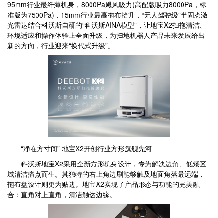
95mm行业最纤薄机身，8000Pa飓风吸力(高配版吸力8000Pa，标
准版为7500Pa)，15mm行业最高拖布抬升，“无人驾驶级”半固态激
光雷达结合科沃斯自研的“科沃斯AINA模型”，让地宝X2扫拖清洁、
环境适应和操作体验上全面升级，为扫地机器人产品未来发展给出
新的方向，行业迎来“换代式升级”。
“净在方寸间” 地宝X2开创行业方形旗舰先河
科沃斯地宝X2采用全新方形机身设计，专为解决边角、低矮区
域清洁痛点而生。其独特的右上角边刷能够触及地面角落最远端，
拖布盘设计则更为贴边。地宝X2实现了产品形态与功能的完美融
合：直角对上直角，清洁触达边缘。