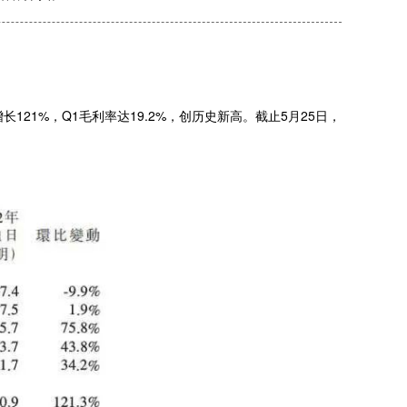
1%，Q1毛利率达19.2%，创历史新高。截止5月25日，