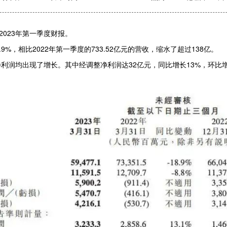
023年第一季度财报。
%，相比2022年第一季度的733.52亿元的营收，缩水了超过138亿。
出现了增长。其中经调整净利润达32亿元，同比增长13%，环比增长12