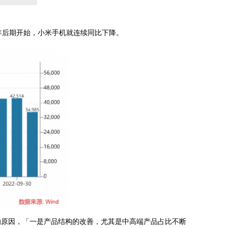
1年后期开始，小米手机就连续同比下降。
原因，「一是产品结构的改善，尤其是中高端产品占比不断