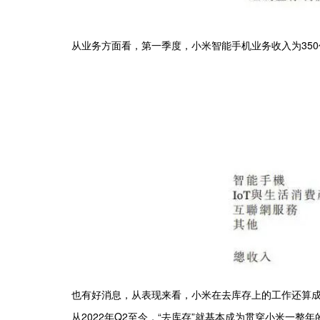
从业务方面看，第一季度，小米智能手机业务收入为350亿元，同
也有好消息，从表现来看，小米在去库存上的工作还算成
从2022年Q2至今，“去库存”就基本成为贯穿小米一整年