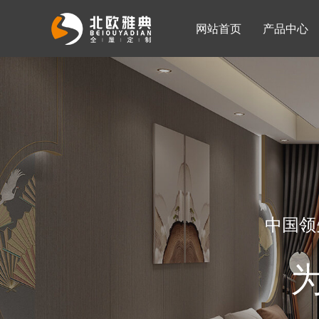
网站首页
产品中心
入墙整体衣柜
移门系列
公司简介
公司新闻
客厅柜
中国领