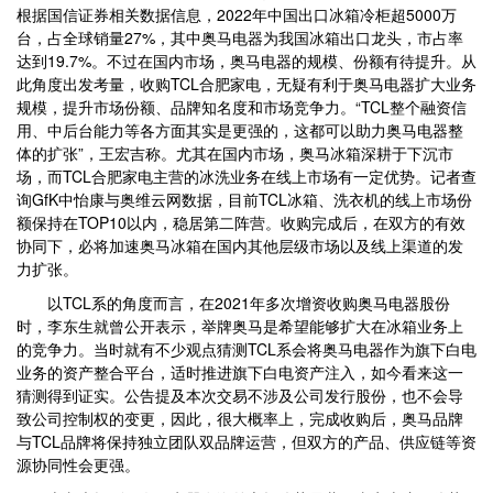
根据国信证券相关数据信息，2022年中国出口冰箱冷柜超5000万
台，占全球销量27%，其中奥马电器为我国冰箱出口龙头，市占率
达到19.7%。不过在国内市场，奥马电器的规模、份额有待提升。从
此角度出发考量，收购TCL合肥家电，无疑有利于奥马电器扩大业务
规模，提升市场份额、品牌知名度和市场竞争力。“TCL整个融资信
用、中后台能力等各方面其实是更强的，这都可以助力奥马电器整
体的扩张”，王宏吉称。尤其在国内市场，奥马冰箱深耕于下沉市
场，而TCL合肥家电主营的冰洗业务在线上市场有一定优势。记者查
询GfK中怡康与奥维云网数据，目前TCL冰箱、洗衣机的线上市场份
额保持在TOP10以内，稳居第二阵营。收购完成后，在双方的有效
协同下，必将加速奥马冰箱在国内其他层级市场以及线上渠道的发
力扩张。
以TCL系的角度而言，在2021年多次增资收购奥马电器股份
时，李东生就曾公开表示，举牌奥马是希望能够扩大在冰箱业务上
的竞争力。当时就有不少观点猜测TCL系会将奥马电器作为旗下白电
业务的资产整合平台，适时推进旗下白电资产注入，如今看来这一
猜测得到证实。公告提及本次交易不涉及公司发行股份，也不会导
致公司控制权的变更，因此，很大概率上，完成收购后，奥马品牌
与TCL品牌将保持独立团队双品牌运营，但双方的产品、供应链等资
源协同性会更强。