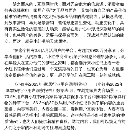
随之而来的，互联网时代，面对冗杂庞大的信息源，消费者如
何去选择家电、家居产品?之于品牌而言，又如何将自己的产品价值
精准的透传给消费者?这大抵考验着品牌的营销能力，从概念营销、
到故事营销、再到场景营销，营销形态发生变化。动态变化中，具
有真实生活化的强感知力场景，能够在用户心中形成深刻烙印的同
时，也将用户的兴趣、需要与探寻合而为一，形成对产品认知的建
立。而这，就是小红书的天然属性。
“在这个拥有2.6亿月活用户的平台，有超过6900万分享者，分
享着他们生活的故事。”小红书商业耐消行业群总经理昂扬谈到，现
在年轻人在置办他们的梦想之家时，都会选择来小红书上看一看，
小红书陪伴他们度过每一个充满期待的日子，也真心为每一次重要
决定提供有价值的建议，更一起分享他们在完工那一刻的成就感。
《小红书2023年·家居行业用户洞察报告》、《小红书2022年
·3C数码行业用户洞察报告》数据表明，在浏览家具内容场景下，
70.5%用户将小红书作为家装/家具搭配参考平台和推荐家装/家具好
物的种草平台、86.3%的3C数码用户将小红书作为了解内容的重要
渠道，内容审美好、内容全面丰富、看到用户真实体验、内容有场
景感是用户选择小红书的原因所在。这些内容是小红书家生活的“物
质”基础，也为人们提供着精神食粮。透过内容，我们可以窥见当前
人们之于家的种种期盼向往与潮流趋势。