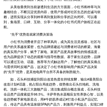
从美妆垂类到当前渗透到生活的方方面面，小红书将种草与兴
趣相结合，不断沉淀优质内容，使用户形成对社区生态的忠诚与依
赖，进而实现从分享到种草再到复刻和分享的正向闭环。可以看
到，集场景、口碑、互助、分享一体化的小红书式用户旅程正在起
航。
“先手”优势造就家消费决策场
小红书为消费者开启了种草风尚，成为其生活灵感场，社区与
用户的关系越发紧密，也为品牌搭建起与消费者对话的桥梁。海量
的真实用户分享，赋予了家电、家居产品更具故事性的情感温度，
也为品牌提供了动态的观察与指导性数据。基于家生活趋势，品牌
可以通过互动、话题、推荐等方式触达用户，了解他们的真实痛点
与需求同时反哺产品，这决定了小红书有影响用户购买产品决策
的“先手”优势，是其他电商平台所不具备的制胜能力。
如，石头科技捕捉到阳台改造热度在持续发酵，输出#最美阳台
改造计划#话题，抢占阳台局改趋势，借势推出石头扫地机、洗地
机、洗烘一体机三大旗舰产品，清洁集成阳台概念落成，石头科技
全品类产品搜索提升98.5%。卡萨帝热水器顺应女性养肤心智，以美
妆趋势赋予家电新卖点，用#牛奶肌养成记#打造小私汤产品记忆
点，传达产品具有温泉级SPA的产品力，刺激用户利益点，实现口碑