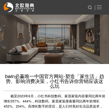
bwin必赢唯一中国官方网站-塑造「家生活」趋
势、影响消费决策，小红书告诉你营销应该这
么玩
截至2023年6月，小红书科技数码、家居家装内容量同比两年前
增长557%、444%，科技数码、家居家装搜索量同比两年前增长
452%、204%。高增长数字的背后，是人们对美好生活品质追求，