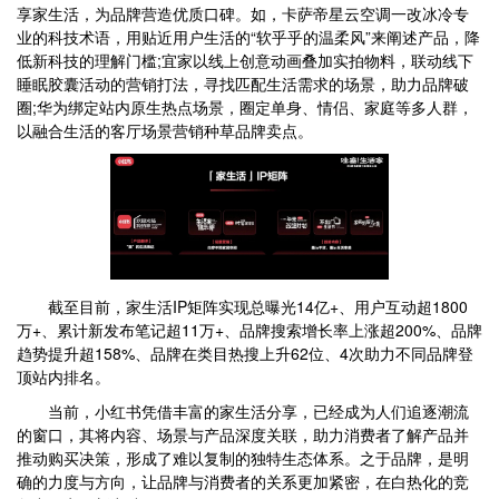
享家生活，为品牌营造优质口碑。如，卡萨帝星云空调一改冰冷专
业的科技术语，用贴近用户生活的“软乎乎的温柔风”来阐述产品，降
低新科技的理解门槛;宜家以线上创意动画叠加实拍物料，联动线下
睡眠胶囊活动的营销打法，寻找匹配生活需求的场景，助力品牌破
圈;华为绑定站内原生热点场景，圈定单身、情侣、家庭等多人群，
以融合生活的客厅场景营销种草品牌卖点。
截至目前，家生活IP矩阵实现总曝光14亿+、用户互动超1800
万+、累计新发布笔记超11万+、品牌搜索增长率上涨超200%、品牌
趋势提升超158%、品牌在类目热搜上升62位、4次助力不同品牌登
顶站内排名。
当前，小红书凭借丰富的家生活分享，已经成为人们追逐潮流
的窗口，其将内容、场景与产品深度关联，助力消费者了解产品并
推动购买决策，形成了难以复制的独特生态体系。之于品牌，是明
确的力度与方向，让品牌与消费者的关系更加紧密，在白热化的竞