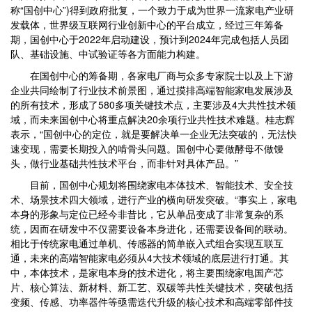
称“国创中心”)得到政府批复，一个致力于成为世界一流家电产业研
发载体，世界级互联网行业创新中心的平台成立，经过三年筹备
期，国创中心于2022年启动建设，预计到2024年完成包括人员团
队、基础设施、中试验证等各方面能力构建。
在国创中心的筹备期，各家电厂商与众多专家院士以及上下游
企业共同绘制了行业技术前景图，通过摸排高端智能家电发展涉及
的所有技术，形成了580多项关键技术点，主要涉及4大共性技术领
域，而未来国创中心将重点解决20余项行业共性技术难题。桂志辉
表示，“国创中心的定位，就是要解决单一企业无法突破的，无法快
速变现，需要长期投入的啃骨头问题。国创中心要做酵母不做馒
头，做行业基础共性技术平台，而非针对具体产品。”
目前，国创中心规划将围绕家电本体技术、智能技术、安全技
术、场景技术四大领域，进行产业的横向研发突破。“事实上，家电
本身的形象与定位已经今非昔比，它从单品变成了非常复杂的系
统，因而在研发中不仅需要设备本身进化，还需要设备间的联动。
相比于传统家电通过单机、传感器的简单嵌入式组合实现互联互
通，未来的高端智能家电必须从4大技术领域的底层进行打通。其
中，本体技术，是家电本身的技术进化，将主要围绕家电国产芯
片、核心算法、新材料、新工艺、双碳等共性关键技术，突破包括
变频、传感、功率器件等亟需迭代升级的核心技术和高端零部件技