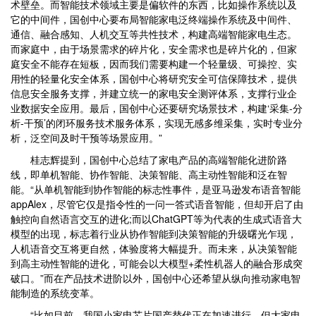
术壁垒。而智能技术领域主要是偏软件的东西，比如操作系统以及
它的中间件，国创中心要布局智能家电泛终端操作系统及中间件、
通信、融合感知、人机交互等共性技术，构建高端智能家电生态。
而家庭中，由于场景需求的碎片化，安全需求也是碎片化的，但家
庭安全不能存在短板，因而我们需要构建一个轻量级、可操控、实
用性的轻量化安全体系，国创中心将研究安全可信保障技术，提供
信息安全服务支撑，并建立统一的家电安全测评体系，支撑行业企
业数据安全应用。最后，国创中心还要研究场景技术，构建‘采集-分
析-干预’的闭环服务技术服务体系，实现无感多维采集，实时专业分
析，泛空间及时干预等场景应用。”
桂志辉提到，国创中心总结了家电产品的高端智能化进阶路
线，即单机智能、协作智能、决策智能、高主动性智能和泛在智
能。“从单机智能到协作智能的标志性事件，是亚马逊发布语音智能
appAlex，尽管它仅是指令性的一问一答式语音智能，但却开启了由
触控向自然语言交互的进化;而以ChatGPT等为代表的生成式语音大
模型的出现，标志着行业从协作智能到决策智能的升级曙光乍现，
人机语音交互将更自然，体验度将大幅提升。而未来，从决策智能
到高主动性智能的进化，可能会以大模型+柔性机器人的融合形成突
破口。”而在产品技术进阶以外，国创中心还希望从纵向推动家电智
能制造的系统变革。
“比如目前，我国小家电芯片国产替代正在加速进行，但大家电