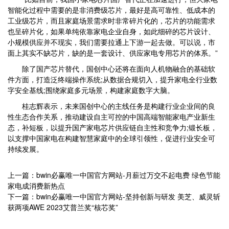
智能化过程中需要的是非消费级芯片，最好是高可靠性、低成本的
工业级芯片，而且家庭场景需求时非常碎片化的，芯片的功能需求
也呈碎片化，如果单纯依靠家电企业自身，如此细碎的芯片设计、
小规模供应并不现实，我们需要拉通上下游一起去做。可以说，市
面上其实不缺芯片，缺的是一套设计、供应家电专用芯片的体系。”
除了国产芯片替代，国创中心还将在面向人机物融合的基础软
件方面，打造泛终端操作系统;从数据合规切入，提升家电全行业数
字安全基线;围绕家庭多元场景，构建家庭数字大脑。
桂志辉表示，未来国创中心的主线任务是构建行业企业间的良
性生态合作关系，推动建设自主可控的中国高端智能家电产业新生
态，补短板，以提升国产家电芯片供应链自主性和竞争力;锻长板，
以支撑中国家电在构建智慧家庭中的全球引领性，促进行业安全可
持续发展。
上一篇：bwin必赢唯一中国官方网站-月薪过万交不起电费 绿色节能
家电成消费新热点
下一篇：bwin必赢唯一中国官方网站-坚持创新与研发 美芝、威灵斩
获两项AWE 2023艾普兰奖“核芯奖”