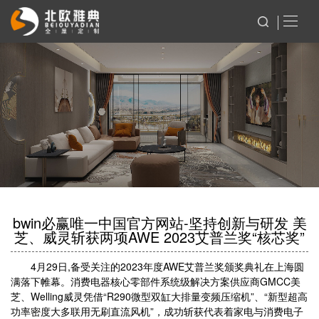
bwin必赢唯一中国官方网站-坚持创新与研发 美
芝、威灵斩获两项AWE 2023艾普兰奖“核芯奖”
4月29日,备受关注的2023年度AWE艾普兰奖颁奖典礼在上海圆
满落下帷幕。消费电器核心零部件系统级解决方案供应商GMCC美
芝、Welling威灵凭借“R290微型双缸大排量变频压缩机”、“新型超高
功率密度大多联用无刷直流风机”，成功斩获代表着家电与消费电子