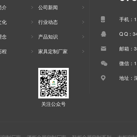
简介
公司新闻
手机：13
文化
行业动态
Q Q：34
理念
产品知识
邮箱：34
历程
家具定制厂家
微信：13
地址：深
关注公众号