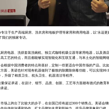
le专注于生产高端厨房、洗衣房和地板护理等家用和商用电器，以“永远更
受了我们的独家专访。
房电器、洗烘套装洗碗机、独立式咖啡机吸尘器等家用电器，以及酒店
、高工艺的特点，而且都能够实现智能化和互联互通，与本土化的智能网
根据中国消费者的特点和喜好，定制一些更适合中国市场的产品。比如
方面，美诺也针对现有机器做到了极致的除菌除病毒功能，可以实现99.
升，升级了棉质卫生、枕头卫生、机器清洁等程序。
量保证承诺，在设计、细节、品质、创新、工艺等方面都有德式的教育和
和承诺。
场上跨出了比较大的步子，在全国已经有超过300个销售点。美诺会继
合作伙伴的沟通和协作，扩大品牌知名度和影响力，提升品牌形象和口碑