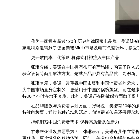
作为一家拥有超过120年历史的德国家电品牌，美诺Mie
家电特别邀请到了德国美诺Miele市场及电商总监张琳，接
更开放的本土化策略 将德式精神注入中国产品
张琳介绍，美诺在中国拥有很广的产品线，涵盖了嵌入式厨
验室设备等商用解决方案。这些产品都具有高品质、高创新
张琳表示，美诺非常重视中国市场和中国消费者的需求，会
为中国市场量身定制的，更适用于中国的锅碗瓢盆。而在健康
持96个小时存放不变质。此外，美诺还在防敏感方面做了提
在品牌建设与消费者认知方面，张琳说，美诺有20年的质
持续的教育，通过各种论坛和活动，向消费者传递环保理念
持续洞察中国消费者需求 保持高质量及创新力
在未来企业发展愿景方面，张琳表示，美诺近几年在零售市
更优质、更个性化的购物体验。同时，美诺也会加强与各种