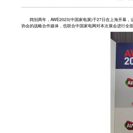
阔别两年，AWE2023(中国家电展)于27日在上海开
协会的战略合作媒体，也联合中国家电网对本次展会进行全