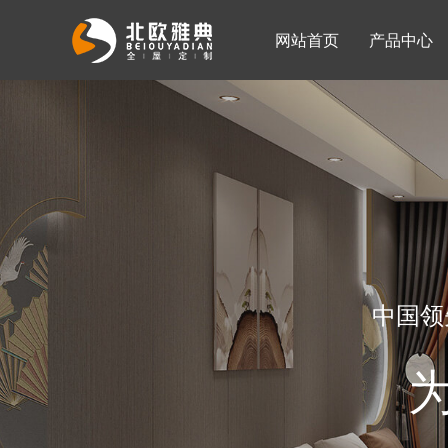
网站首页
产品中心
入墙整体衣柜
移门系列
公司简介
公司新闻
客厅柜
中国领