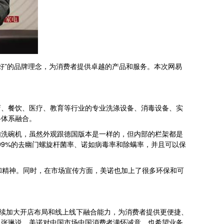
好”的品牌理念，为消费者提供卓越的产品和服务。本次网易
、餐饮、医疗、教育等行业的专业洗涤设备、消毒设备、实
络体系融合。
洗碗机，虽然外观跟德国版本是一样的，但内部的栏架都是
99%的去幽门螺旋杆菌率、诺如病毒率和除螨率，并且可以保
精神。同时，在市场宣传方面，美诺也加上了很多环保和可
续加大开店布局和线上线下融合能力，为消费者提供更便捷、
。张琳说，美诺对中国市场中国消费者满怀诚意，也希望业务