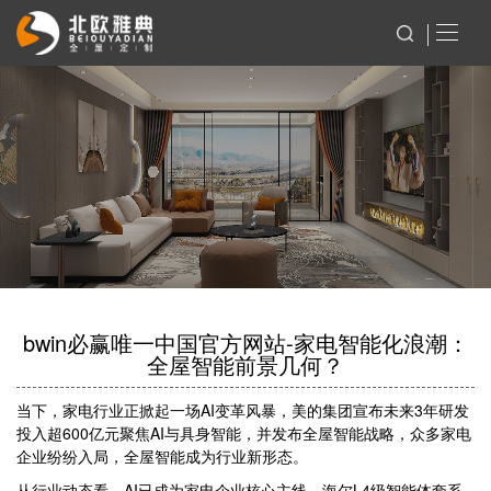
bwin必赢唯一中国官方网站-家电智能化浪潮：
全屋智能前景几何？
当下，家电行业正掀起一场AI变革风暴，美的集团宣布未来3年研发
投入超600亿元聚焦AI与具身智能，并发布全屋智能战略，众多家电
企业纷纷入局，全屋智能成为行业新形态。
从行业动态看，AI已成为家电企业核心主线。海尔L4级智能体套系