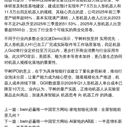
体研发及制造基地建设，建成后预计实现年产7.5万台人形机器人和
11.5万台四足机器人的规模。其核心亮点的是，公司2025年前三季
度产销率超95%，基本实现满产满销，人形机器人收入占比从2023
年不足2%跃升至2025年三季度的51.53%，2025年人形机器人出货
量超5500台，交出了行业首个可核实的商业化答卷。
不同于行业内多数企业沉迷Demo演示，宇树科技坚持 实用优先 ，
其人形机器人H1已在工厂完成实际取件等工作场景落地，四足机器
人Go2将行业定价拉至万元以内，逐步打开商业消费与行业应用市
场。此次IPO背后，美团系、顺为资本等资本加持，更凸显生态协同
对机器人规模化落地的重要性。
宇树IPO的意义，在于为具身智能行业建立了量化参照标准，推动行
业泡沫分层，让量产能力成为核心壁垒。随着规模化生产推进，机
器人成本持续下降，GGII数据显示2026年Q1人形机器人单台成本已
降至10万元。业内认为，宇树的量产实践，正推动机器人从实验室
展品走向商品，加速具身智能从 机器思考 向 机器工作 的跨越。
上一篇：bwin必赢唯一中国官方网站-家电智能化浪潮：全屋智能前
景几何？
下一篇：bwin必赢唯一中国官方网站-AI家电的AB面：一半是增长新