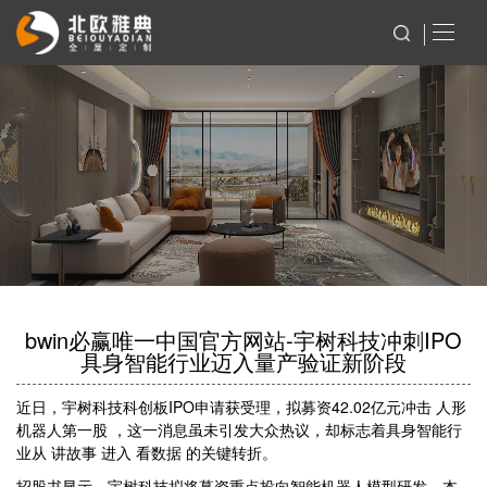
bwin必赢唯一中国官方网站-宇树科技冲刺IPO
具身智能行业迈入量产验证新阶段
近日，宇树科技科创板IPO申请获受理，拟募资42.02亿元冲击 人形
机器人第一股 ，这一消息虽未引发大众热议，却标志着具身智能行
业从 讲故事 进入 看数据 的关键转折。
招股书显示，宇树科技拟将募资重点投向智能机器人模型研发、本