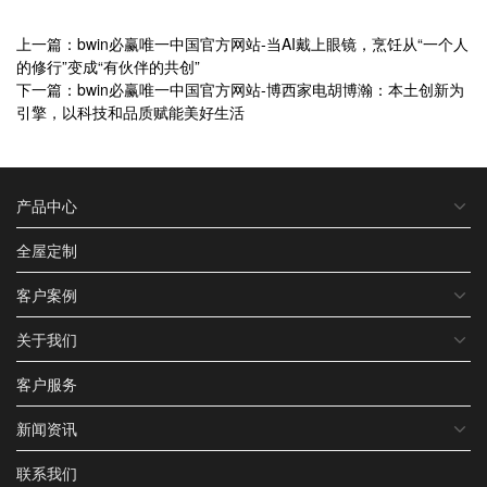
上一篇：bwin必赢唯一中国官方网站-当AI戴上眼镜，烹饪从“一个人
的修行”变成“有伙伴的共创”
下一篇：bwin必赢唯一中国官方网站-博西家电胡博瀚：本土创新为
引擎，以科技和品质赋能美好生活
产品中心
全屋定制
客户案例
关于我们
客户服务
新闻资讯
联系我们