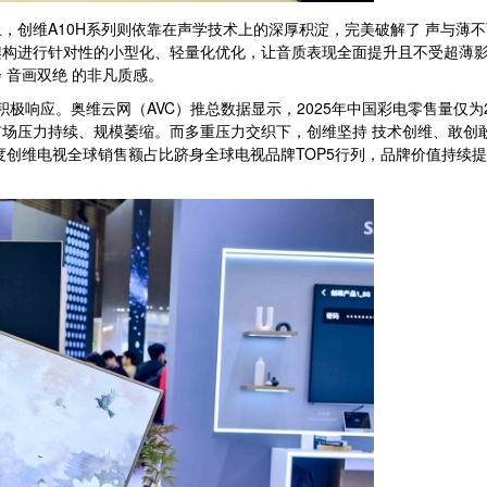
，创维A10H系列则依靠在声学技术上的深厚积淀，完美破解了 声与薄
架构进行针对性的小型化、轻量化优化，让音质表现全面提升且不受超薄
 音画双绝 的非凡质感。
响应。奥维云网（AVC）推总数据显示，2025年中国彩电零售量仅为276
场压力持续、规模萎缩。而多重压力交织下，创维坚持 技术创维、敢创
季度创维电视全球销售额占比跻身全球电视品牌TOP5行列，品牌价值持续