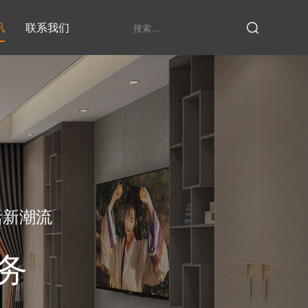
讯
联系我们
鞋柜系列
衣柜系列
家具定制厂家
发展历程
衣帽间
活新潮流
务