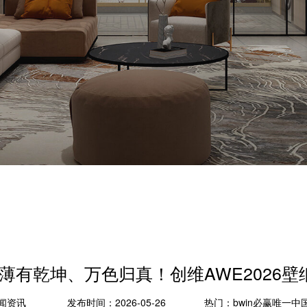
站-薄有乾坤、万色归真！创维AWE2026
闻资讯
发布时间：2026-05-26
热门：
bwin必赢唯一