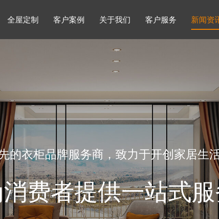
全屋定制
客户案例
关于我们
客户服务
新闻资
书柜系列
酒柜系列
企业文化
行业动态
书房
榻榻米房
品牌理念
产品知识
先的衣柜品牌服务商，致力于开创家居生
为消费者提供一站式服