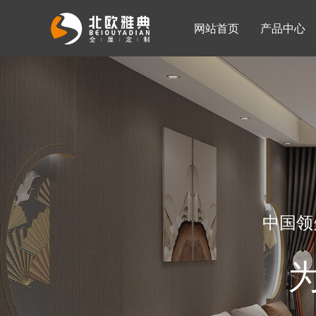
网站首页
产品中心
入墙整体衣柜
移门系列
公司简介
公司新闻
客厅柜
中国领