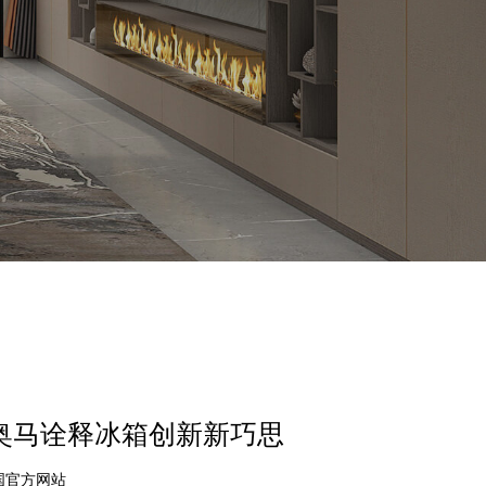
26奥马诠释冰箱创新新巧思
中国官方网站