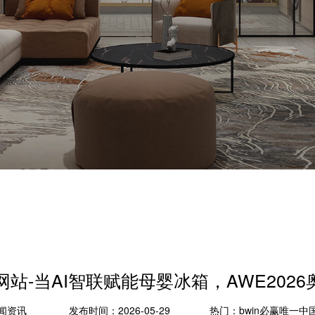
网站-当AI智联赋能母婴冰箱，AWE20
闻资讯
发布时间：2026-05-29
热门：
bwin必赢唯一