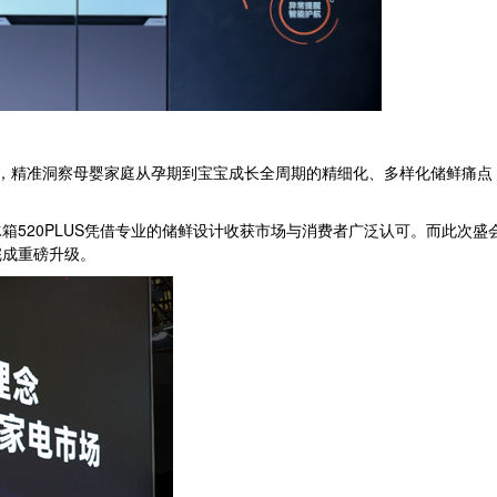
念，精准洞察母婴家庭从孕期到宝宝成长全周期的精细化、多样化储鲜痛
520PLUS凭借专业的储鲜设计收获市场与消费者广泛认可。而此次盛会
完成重磅升级。