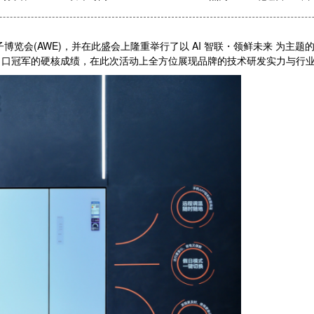
电子博览会(AWE)，并在此盛会上隆重举行了以 AI 智联・领鲜未来 为主
出口冠军的硬核成绩，在此次活动上全方位展现品牌的技术研发实力与行