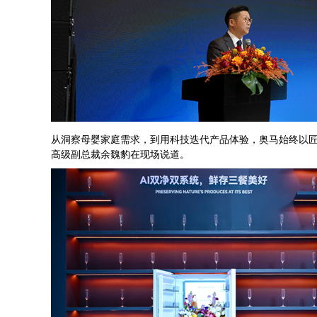
从洞察母婴家庭需求，到用科技迭代产品体验，奥马始终以匠
高级副总裁余魏豹在现场说道。