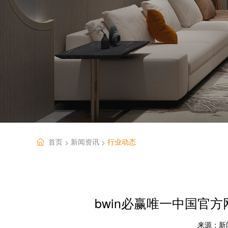
首页
新闻资讯
行业动态
>
>
bwin必赢唯一中国官方
来源：
新