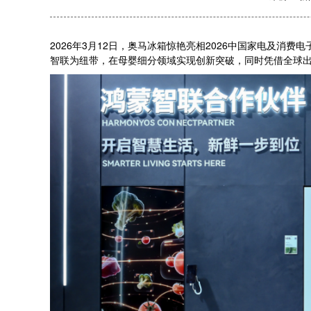
2026年3月12日，奥马冰箱惊艳亮相2026中国家电及消费
智联为纽带，在母婴细分领域实现创新突破，同时凭借全球