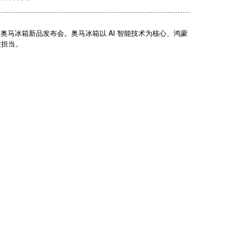
题的奥马冰箱新品发布会。奥马冰箱以 AI 智能技术为核心、鸿蒙
业担当。