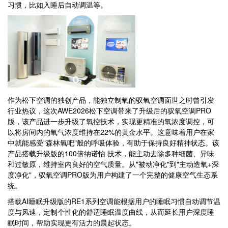
习惯，比如入睡后自动调温等。
作为松下空调的独创产品，能独立制氧的驭氧空调面世之时曾引发
行业热议，这次AWE2026松下空调带来了升级后的驭氧空调PRO
版，该产品进一步升级了氧控技术，实现更精准的氧浓度调控，可
以将房间内的氧气浓度维持在22%的黄金水平。这意味着用户在家
中就能感受"森林氧吧"般的呼吸体验，有助于保持良好精神状态。该
产品搭载升级版的100倍纳诺怡 技术，能主动去除多种细菌、异味
和过敏原，维持室内良好的空气质量。从"被动净化"到"主动造氧+深
度净化"，驭氧空调PRO版为用户构建了一个完整的健康空气生态系
统。
搭载AI睡眠升级版的RE1系列空调能根据用户的睡眠习惯自动调节温
度与风速，定制个性化的舒适睡眠温度曲线，从而延长用户深度睡
眠时间，帮助实现更有活力的晨起状态。