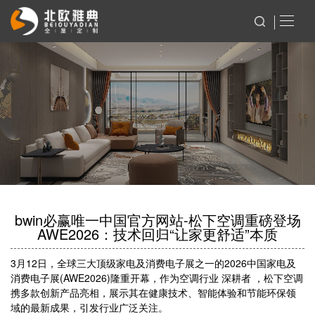
bwin必赢唯一中国官方网站-松下空调重磅登场
AWE2026：技术回归“让家更舒适”本质
3月12日，全球三大顶级家电及消费电子展之一的2026中国家电及
消费电子展(AWE2026)隆重开幕，作为空调行业 深耕者 ，松下空调
携多款创新产品亮相，展示其在健康技术、智能体验和节能环保领
域的最新成果，引发行业广泛关注。