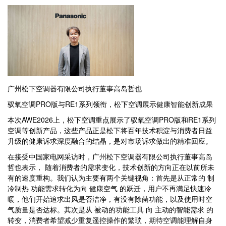
广州松下空调器有限公司执行董事高岛哲也
驭氧空调PRO版与RE1系列领衔，松下空调展示健康智能创新成果
本次AWE2026上，松下空调重点展示了驭氧空调PRO版和RE1系列
空调等创新产品，这些产品正是松下将百年技术积淀与消费者日益
升级的健康诉求深度融合的结晶，是对市场诉求做出的精准回应。
在接受中国家电网采访时，广州松下空调器有限公司执行董事高岛
哲也表示， 随着消费者的需求变化，技术创新的方向正在以前所未
有的速度重构。我们认为主要有两个关键视角：首先是从正常的 制
冷制热 功能需求转化为向 健康空气 的跃迁，用户不再满足快速冷
暖，他们开始追求出风是否洁净，有没有除菌功能，以及使用时空
气质量是否达标。其次是从 被动的功能工具 向 主动的智能需求 的
转变，消费者希望减少重复遥控操作的繁琐，期待空调能理解自身