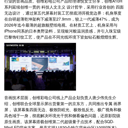
行业的音画品质。创维彩电公司产品经理谭悦女士分享，创维A10H
系列延续创维一贯的 科技人文主义 设计哲学，采用行业首创的 四面
无边设计 ，通过第五代屏幕封装工艺彻底消弭视觉边界：机身厚度
在自研超薄乾坤架构下减薄至27.9mm，较上一代减薄47%，成为
2026年迄今最薄的超旗舰壁纸电视。在材质工艺上，机身采用与
iPhone同系的日本奥野染料，呈现银河般温润质感，并引入珠宝级
巴黎饰钉纹工艺，使产品在不同光线环境下皆如钻石般熠熠生辉。
音画技术层面，创维彩电公司线上产品企划负责人唐少伟先生介
绍，创维联合全球显示屏出货量第一的京东方，共同推出专属 画界
屏 。该屏幕集四面无边、极致防眩光、极致低反光、极广视角和极
高色域于一身，彻底解决环境光干扰和侧看偏色问题，还原影院级
原生画质。该屏幕搭载创维第二代超级量子点技术，配合SQD-
MiniLED背光方案，最高实现11520个独立背光分区(100吋版本)，