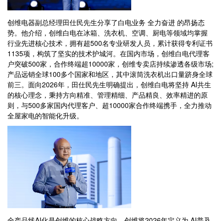
创维电器副总经理田仕民先生分享了白电业务 全力奋进 的昂扬态
势。他介绍，创维白电在冰箱、洗衣机、空调、厨电等领域均掌握
行业先进核心技术，拥有超500名专业研发人员，累计获得专利证书
1135项，构筑了坚实的技术护城河。在国内市场，创维白电代理客
户突破500家，合作终端超10000家，创维专卖店持续渗透各级市场;
产品远销全球100多个国家和地区，其中滚筒洗衣机出口量跻身全球
前三。面向2026年，田仕民先生明确提出，创维白电将坚持 AI共生
的核心理念，秉持方向精准、管理精细、产品精良、效率精进的原
则，与500多家国内代理客户、超10000家合作终端携手，全力推动
全屋家电的智能化升级。
全产品线AI化是创维的核心战略方向，创维将2026年定义为 AI普及