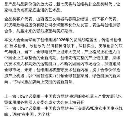
是产品与品牌价值的放大器，新七天将与创维共赴全品类时代，让
家电成为点亮家庭生活的艺术品。
全品类客户代表、山西省三友电器马春燕总经理，线下客户代表、
武汉泰欣电器股份有限公司徐斌董事长分别发言，表达与创维加强
合作、共赢未来的强烈愿望与美好期待。
本次大会全面擘画了创维集团2026年的发展战略蓝图，传递出创维
在 技术创维、敢创敢为 品牌精神引领下，深耕实业、突破创新的底
气与魄力。当下，全球电视产业迎来大变局，产业格局正在进入由
中国企业主导整合的全新周期。创维凭借完整的产业链生态、持续
的技术投入和高效的运营能力，不断巩固国内市场地位，加速拓展
全球市场。未来，创维集团将坚守技术创新内核，携手合作伙伴抢
抓产业机遇，以中国智造实力引领全球智慧家居、绿色能源的新风
向，书写民族品牌向上突围的崭新篇章。
上一篇：bwin必赢唯一中国官方网站-家用服务机器人产业发展论坛
暨家用服务机器人专委会成立大会在上海召开
下一篇：bwin必赢唯一中国官方网站-松下参展AWE发布中国事业战
略，迈向“在中国，为全球”