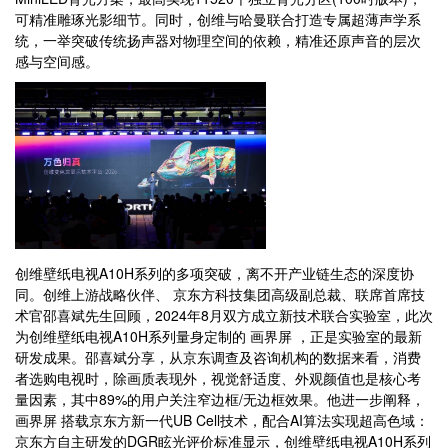
可精准雕琢光影细节。同时，创维与哈曼联合打造专属超薄声学系
统，一举突破传统扬声器对物理空间的依赖，精准还原声音的层次
感与空间感。
创维壁纸电视A10H系列的多项突破，离不开产业链生态的深度协
同。创维上游战略伙伴、 京东方科技集团高级副总裁、联席首席技
术官邵喜斌先生回顾，2024年8月双方成立新技术联合实验室，此次
为创维壁纸电视A10H系列量身定制的 画界屏 ，正是实验室的最新
研发成果。邵喜斌分享，从京东调查及咨询机构的数据来看，消费
者选购电视时，除画质表现外，视觉舒适度、外观颜值也是核心考
量因素，其中89%的用户关注窄边框/无边框效果。他进一步阐释，
画界屏 搭载京东方新一代UB Cell技术，配合AI算法实现超高色域：
京东方自主研发的DGR眩光评价标准显示，创维壁纸电视A10H系列