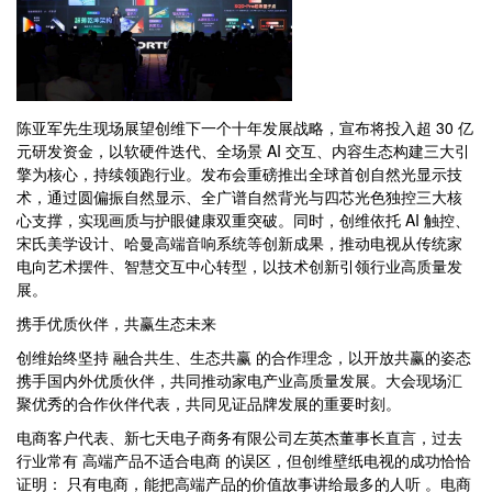
陈亚军先生现场展望创维下一个十年发展战略，宣布将投入超 30 亿
元研发资金，以软硬件迭代、全场景 AI 交互、内容生态构建三大引
擎为核心，持续领跑行业。发布会重磅推出全球首创自然光显示技
术，通过圆偏振自然显示、全广谱自然背光与四芯光色独控三大核
心支撑，实现画质与护眼健康双重突破。同时，创维依托 AI 触控、
宋氏美学设计、哈曼高端音响系统等创新成果，推动电视从传统家
电向艺术摆件、智慧交互中心转型，以技术创新引领行业高质量发
展。
携手优质伙伴，共赢生态未来
创维始终坚持 融合共生、生态共赢 的合作理念，以开放共赢的姿态
携手国内外优质伙伴，共同推动家电产业高质量发展。大会现场汇
聚优秀的合作伙伴代表，共同见证品牌发展的重要时刻。
电商客户代表、新七天电子商务有限公司左英杰董事长直言，过去
行业常有 高端产品不适合电商 的误区，但创维壁纸电视的成功恰恰
证明： 只有电商，能把高端产品的价值故事讲给最多的人听 。电商