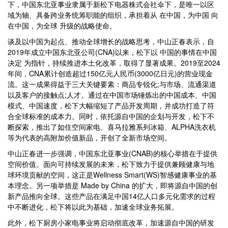
下，中国东北亚事业隶属于新松下电器株式会社伞下，是唯一以区
域为轴、具备跨业务统筹职能的组织，承担着从 在中国，为中国 向
在中国，为全球 升级的战略使命。
谈及以中国为起点、推动全球增长的战略思考，中山正春表示，自
2019年成立中国东北亚公司(CNA)以来，松下以 中国的事情在中国
决定 为指针，持续推进本土化改革，取得了显著成果。2019至2024
年间，CNA累计创造超过150亿元人民币(3000亿日元)的营业现金
流。这一成果得益于三大关键要素：商品专锐化;与市场、流通渠道
以及客户的接触点;人才。通过在中国市场锤炼出的中国成本、中国
模式、中国速度，松下大幅缩短了产品开发周期，并成功打造了符
合全球标准的成本力。同时，依托源自中国的企划与开发，松下不
断探索，推出了如住空间家电、喜马拉雅系列冰箱、ALPHA洗衣机
等为代表的高附加价值新品，开创了全新市场空间。
中山正春进一步强调，中国东北亚事业(CNAB)的核心举措在于提供
空间价值。面向可持续发展的未来，松下致力于提供兼顾健康与地
球环境贡献的空间，这正是Wellness Smart(WS)智感健康事业的基
本理念。另一项举措是 Made by China 的扩大，即将源自中国的创
新产品推向全球。这些产品在满足中国14亿人口多元化需求的过程
中不断进化，松下将以此为基础，加速全球业务拓展。
此外，松下厨房小家电事业将启动彻底改革，加速源自中国的研发