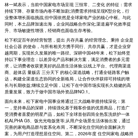
林一斌表示，当前中国家电市场呈现 三恒常、二变化 的特征：需求
持续下降、存量市场内卷不断加剧;消费需求持续呈现K型分化，行
业整体增长面临挑战;但中国依然是全球家电产业的核心中枢。与此
同时，本土品牌加速出海，企业间战略合作深化;渠道扁平化效率提
升、市场敏捷性增强，经销商也面临生存考验。
松下积淀百年的经营智慧，提出 共存共赢 的经营理念。秉持 企业是
社会公器 的使命，与所有相关方携手同行、共存共赢，才是企业穿
越周期，实现长久发展的唯一路径。深耕中国48年来，松下始终坚
持以下事业理念：以差异化产品和解决方案，满足消费者的多元需
求，让消费者收获更美好的品质生活体验;以线上平台、代理商渠道
商、超体店 量贩店 三分天下 的核心渠道战略，打通全链路客户触
达，构建全渠道生态协同的全新格局，让合作伙伴获得可持续的增
长与长期收益;继续立足中国，让松下在中国市场实现长久稳健的高
质量发展，致力于做中国市场外资品牌NO.1。
面向未来，松下家电中国事业将通过三大战略举措持续深化：第
一，坚持单品的深耕，持续强化基于顾客价值的优质商品，打造广
受消费者喜爱的明星产品，如松下全球首创四筒全热泵洗烘护一体
机ALPHA G5、饭光光电饭煲等;从用户全场景生活体验出发，通过
完善的家电商品群与套系化布局，不断深化住空间的全面解决方
案，为用户打造理想居住空间。第二，2026年度 住空间家电 战略持