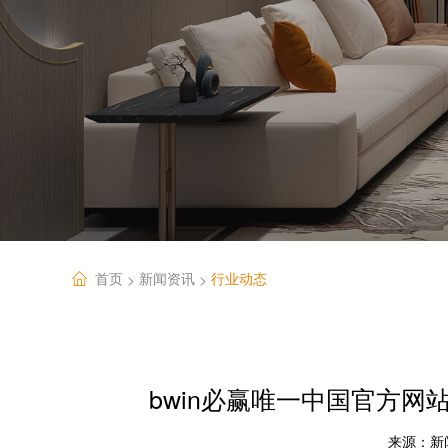
首页
新闻资讯
行业动态
>
>
bwin必赢唯一中国官方网站
来源：
新