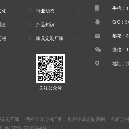
手机：13
文化
行业动态
Q Q：34
理念
产品知识
邮箱：34
历程
家具定制厂家
微信：13
地址：深
关注公众号
柜定制厂家、
酒柜全屋定制厂家、
鞋柜全屋定制系列、
衣柜定制
有
粤ICP备17033244号-1