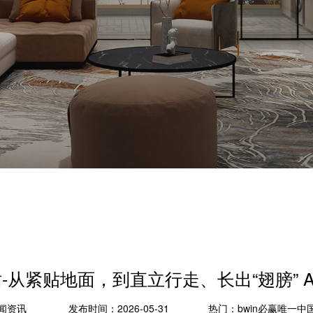
-从紧贴地面，到直立行走、长出“翅膀” 
闻资讯
发布时间：2026-05-31
热门：
bwin必赢唯一