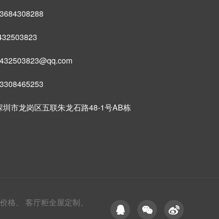
684308288
32503823
32503823@qq.com
308465253
圳市龙岗区五联朱龙石路48-1号AB栋
价格、
客厅柜全屋定制、