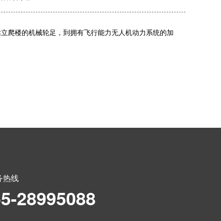
能站立爬楼的机械轮足，到拥有飞行能力无人机动力系统的加
务热线
55-28995088