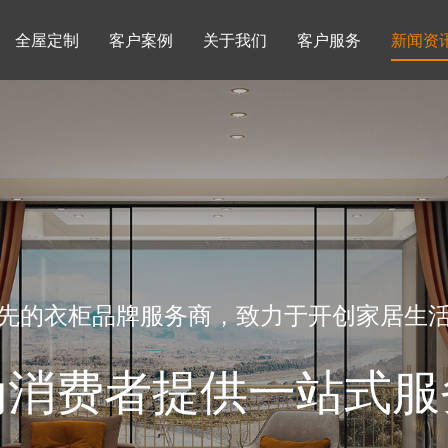
全屋定制
客户案例
关于我们
客户服务
新闻资
书柜系列
酒柜系列
企业文化
行业动态
书房
榻榻米房
品牌理念
产品知识
先的衣柜品牌服务商，致力于开创家居生
为消费者提供一站式服