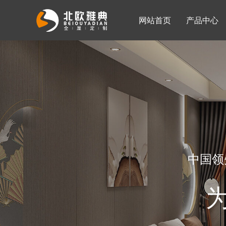
网站首页
产品中心
入墙整体衣柜
移门系列
公司简介
公司新闻
客厅柜
中国领