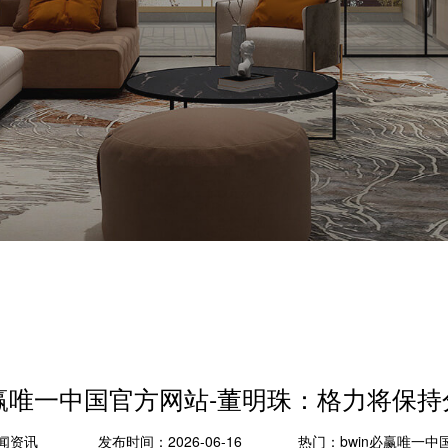
必赢唯一中国官方网站-董明珠：格力将保
闻资讯
发布时间：2026-06-16
热门：
bwin必赢唯一