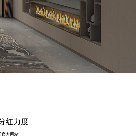
持分红力度
中国官方网站