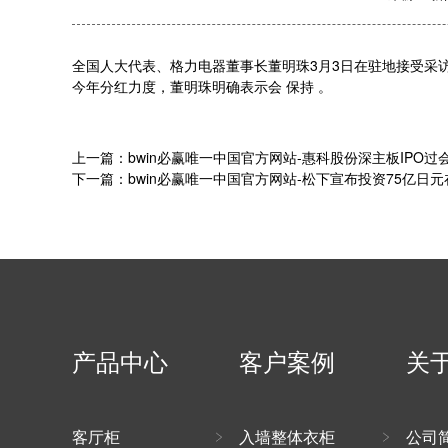
全国人大代表、格力电器董事长董明珠3月3日在驻地接受采
今年分红力度，董明珠明确表示会 保持 。
上一篇：bwin必赢唯一中国官方网站-惠科股份深主板IPO过
下一篇：bwin必赢唯一中国官方网站-松下宣布投资75亿日元在
产品中心
客户案例
关
客厅柜
入墙整体衣柜
公司