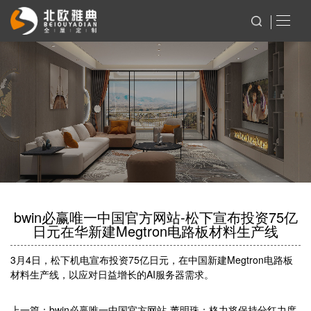
bwin必赢唯一中国官方网站-松下宣布投资75亿
日元在华新建Megtron电路板材料生产线
3月4日，松下机电宣布投资75亿日元，在中国新建Megtron电路板
材料生产线，以应对日益增长的AI服务器需求。
上一篇：bwin必赢唯一中国官方网站-董明珠：格力将保持分红力度