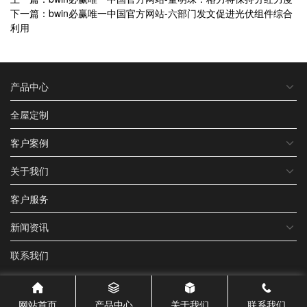
下一篇：bwin必赢唯一中国官方网站-六部门发文促进光伏组件综合
利用
产品中心
全屋定制
客户案例
关于我们
客户服务
新闻资讯
联系我们
网站首页
产品中心
关于我们
联系我们