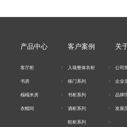
产品中心
客户案例
关
客厅柜
入墙整体衣柜
公司
书房
移门系列
企业
榻榻米房
书柜系列
品牌
衣帽间
酒柜系列
发展
鞋柜系列