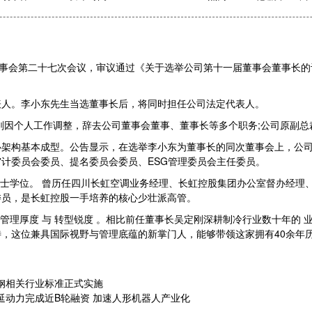
董事会第二十七次会议，审议通过《关于选举公司第十一届董事会董事长
表人。李小东先生当选董事长后，将同时担任公司法定代表人。
定刚因个人工作调整，辞去公司董事会董事、董事长等多个职务;公司原副
心架构基本成型。公告显示，在选举李小东为董事长的同次董事会上，公
计委员会委员、提名委员会委员、ESG管理委员会主任委员。
理硕士学位。 曾历任四川长虹空调业务经理、长虹控股集团办公室督办经
委员，是长虹控股一手培养的核心少壮派高管。
管理厚度 与 转型锐度 。相比前任董事长吴定刚深耕制冷行业数十年的 
，这位兼具国际视野与管理底蕴的新掌门人，能够带领这家拥有40余年
锈钢相关行业标准正式实施
松延动力完成近B轮融资 加速人形机器人产业化