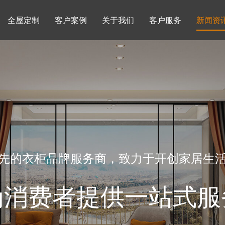
全屋定制
客户案例
关于我们
客户服务
新闻资
书柜系列
酒柜系列
企业文化
行业动态
书房
榻榻米房
品牌理念
产品知识
先的衣柜品牌服务商，致力于开创家居生
为消费者提供一站式服