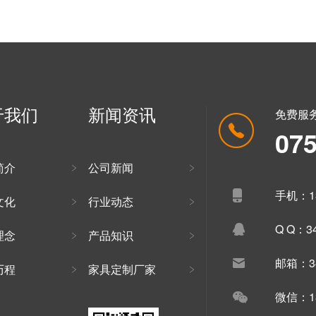
于我们
新闻资讯
免费服
07
简介
公司新闻
手机：13
文化
行业动态
Q Q：34
理念
产品知识
邮箱：34
历程
家具定制厂家
微信：13