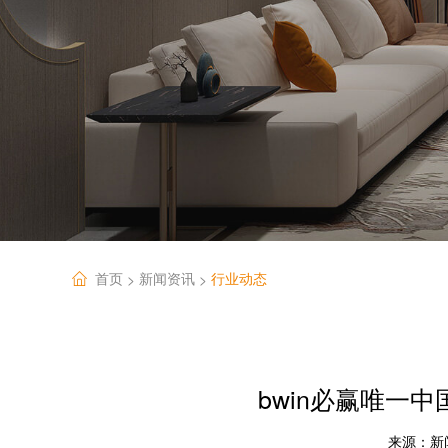
首页
新闻资讯
行业动态
>
>
bwin必赢唯一
来源：
新