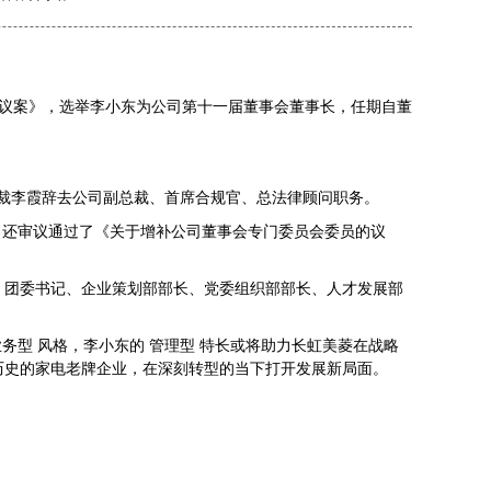
的议案》，选举李小东为公司第十一届董事会董事长，任期自董
总裁李霞辞去公司副总裁、首席合规官、总法律顾问职务。
司还审议通过了《关于增补公司董事会专门委员会委员的议
理、团委书记、企业策划部部长、党委组织部部长、人才发展部
业务型 风格，李小东的 管理型 特长或将助力长虹美菱在战略
历史的家电老牌企业，在深刻转型的当下打开发展新局面。