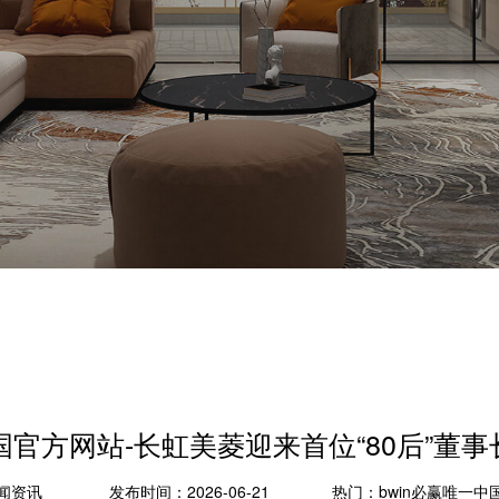
中国官方网站-长虹美菱迎来首位“80后”董
闻资讯
发布时间：2026-06-21
热门：
bwin必赢唯一