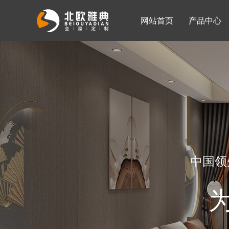
网站首页
产品中心
入墙整体衣柜
移门系列
公司简介
公司新闻
客厅柜
中国领