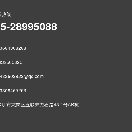
务热线
55-28995088
684308288
32503823
32503823@qq.com
308465253
圳市龙岗区五联朱龙石路48-1号AB栋