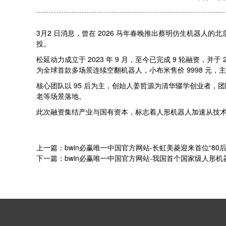
3月2 日消息，曾在 2026 马年春晚推出蔡明仿生机器人
投。
松延动力成立于 2023 年 9 月，至今已完成 9 轮融资，并
为全球首款多场景连续空翻机器人，小布米售价 9998 元，
核心团队以 95 后为主，创始人姜哲源为清华辍学创业者
老等场景落地。
此次融资集结产业与国有资本，标志着人形机器人加速从技
上一篇：bwin必赢唯一中国官方网站-长虹美菱迎来首位“80
下一篇：bwin必赢唯一中国官方网站-我国首个国家级人形