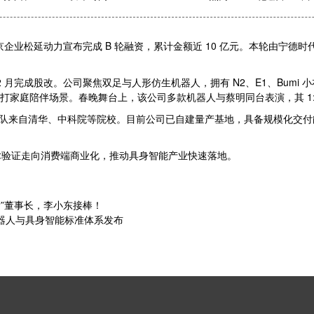
的北京企业松延动力宣布完成 B 轮融资，累计金额近 10 亿元。本轮由
于 2 月完成股改。公司聚焦双足与人形仿生机器人，拥有 N2、E1、Bumi 
主打家庭陪伴场景。春晚舞台上，该公司多款机器人与蔡明同台表演，其 1
，团队来自清华、中科院等院校。目前公司已自建量产基地，具备规模化交
术验证走向消费端商业化，推动具身智能产业快速落地。
后”董事长，李小东接棒！
机器人与具身智能标准体系发布