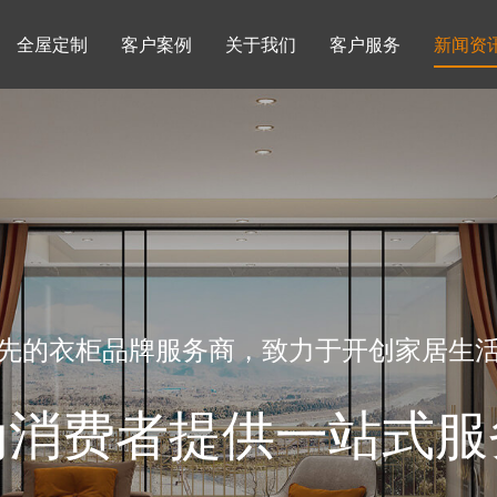
全屋定制
客户案例
关于我们
客户服务
新闻资
书柜系列
酒柜系列
企业文化
行业动态
书房
榻榻米房
品牌理念
产品知识
先的衣柜品牌服务商，致力于开创家居生
为消费者提供一站式服