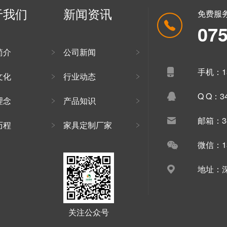
于我们
新闻资讯
免费服
07
简介
公司新闻
手机：13
文化
行业动态
Q Q：34
理念
产品知识
邮箱：34
历程
家具定制厂家
微信：13
地址：深
关注公众号