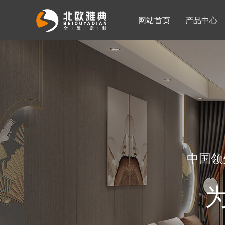
网站首页
产品中心
入墙整体衣柜
移门系列
公司简介
公司新闻
客厅柜
中国领