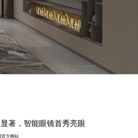
成效显著，智能眼镜首秀亮眼
中国官方网站