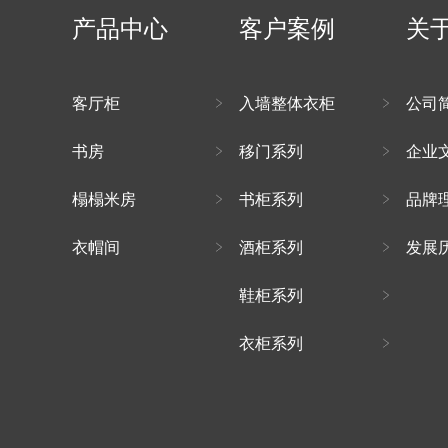
产品中心
客户案例
关
客厅柜
入墙整体衣柜
公司
书房
移门系列
企业
榻榻米房
书柜系列
品牌
衣帽间
酒柜系列
发展
鞋柜系列
衣柜系列