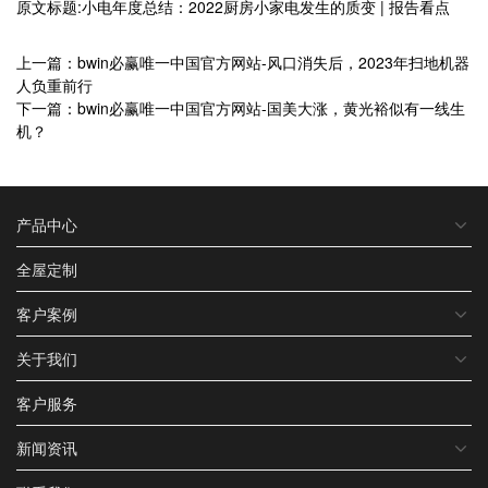
原文标题:小电年度总结：2022厨房小家电发生的质变 | 报告看点
上一篇：bwin必赢唯一中国官方网站-风口消失后，2023年扫地机器
人负重前行
下一篇：bwin必赢唯一中国官方网站-国美大涨，黄光裕似有一线生
机？
产品中心
全屋定制
客户案例
关于我们
客户服务
新闻资讯