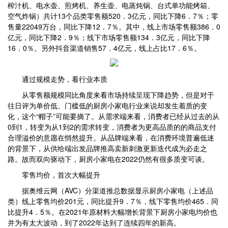
榨汁机、电水壶、煎烤机、养生壶、电蒸炖锅、台式单功能烤箱、
空气炸锅）共计13个品类零售额520．3亿元，同比下降6．7％；零
售量22049万台，同比下降12．7％。其中，线上市场零售额386．0
亿元，同比下降2．9％；线下市场零售额134．3亿元，同比下降
16．0％。另外抖音渠道销售57．4亿元，线上占比17．6％。
通过规模走势，看行业本质
从零售额规模同比角度来看市场持续呈现下降趋势，但是对于
往日评为单价低、门槛低的厨房小家电行业来说却发生着质的变
化，这个“帽子”可能要摘了。从需求端来看，消费者已经从过去的从
0到1，转变为从1到2的需求转变，消费者为更高品质的的商品支付
合理溢价的意愿在悄然提升。从品牌端来看，在消费环境普遍低迷
的背景下，从供给端出发品牌推高卖新刺激更新迭代成为必走之
路。故而双向驱动下，厨房小家电在2022仍然有很多质变可谈。
零售均价，首次大幅提升
据奥维云网（AVC）分渠道推总数据显示厨房小家电（上述品
类）线上零售均价201元，同比提升9．7％，线下零售均价465．同
比提升4．5％。在2021年原材料大幅增长背景下厨房小家电均价也
并为有太大波动，到了2022年达到了连续四年的新高。