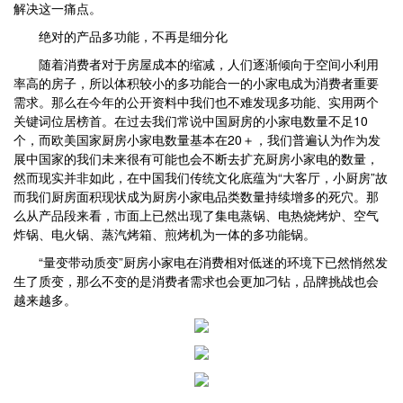
解决这一痛点。
绝对的产品多功能，不再是细分化
随着消费者对于房屋成本的缩减，人们逐渐倾向于空间小利用
率高的房子，所以体积较小的多功能合一的小家电成为消费者重要
需求。那么在今年的公开资料中我们也不难发现多功能、实用两个
关键词位居榜首。在过去我们常说中国厨房的小家电数量不足10
个，而欧美国家厨房小家电数量基本在20＋，我们普遍认为作为发
展中国家的我们未来很有可能也会不断去扩充厨房小家电的数量，
然而现实并非如此，在中国我们传统文化底蕴为“大客厅，小厨房”故
而我们厨房面积现状成为厨房小家电品类数量持续增多的死穴。那
么从产品段来看，市面上已然出现了集电蒸锅、电热烧烤炉、空气
炸锅、电火锅、蒸汽烤箱、煎烤机为一体的多功能锅。
“量变带动质变”厨房小家电在消费相对低迷的环境下已然悄然发
生了质变，那么不变的是消费者需求也会更加刁钻，品牌挑战也会
越来越多。