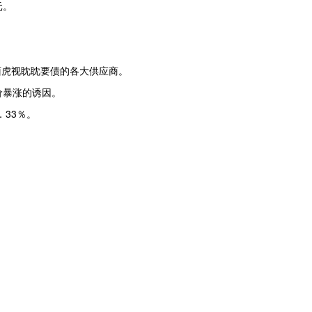
元。
。
面虎视眈眈要债的各大供应商。
价暴涨的诱因。
33％。