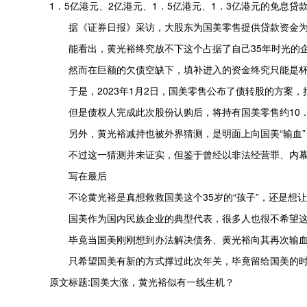
1．5亿港元、2亿港元、1．5亿港元、1．3亿港元的免息
据《证券日报》采访，大股东为国美零售提供贷款资金
能看出，黄光裕终究放不下这个占据了自己35年时光的
然而在巨额的欠债空缺下，填补进入的资金终究只能是
于是，2023年1月2日，国美零售公布了债转股的方案
但是债权人完成此次股份认购后，将持有国美零售约10．
另外，黄光裕减持也被外界猜测，是明面上向国美“输血
不过这一猜测并未证实，但鉴于曾经以非法经营罪、内
写在最后
不论黄光裕是真想救救国美这个35岁的“孩子”，还是
国美作为国内民族企业的典型代表，很多人也很不希望
毕竟当国美刚刚想到办法解决债务、黄光裕向其再次输
只希望国美有新的方式撑过此次年关，毕竟留给国美的
原文标题:国美大涨，黄光裕似有一线生机？