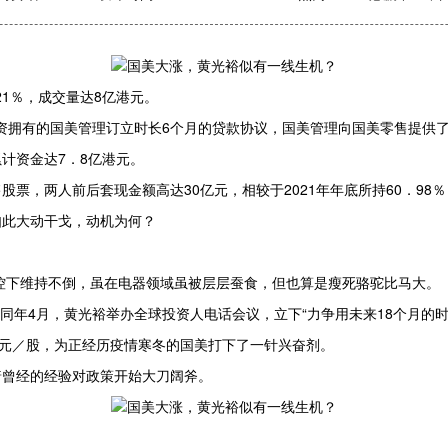
21％，成交量达8亿港元。
全资拥有的国美管理订立时长6个月的贷款协议，国美管理向国美零售提供
计资金达7．8亿港元。
，两人前后套现金额高达30亿元，相较于2021年年底所持60．98％
如此大动干戈，动机为何？
把控下维持不倒，虽在电器领域虽被层层蚕食，但也算是瘦死骆驼比马大。
同年4月，黄光裕举办全球投资人电话会议，立下“力争用未来18个月的时间
港元／股，为正经历疫情寒冬的国美打下了一针兴奋剂。
着曾经的经验对政策开始大刀阔斧。