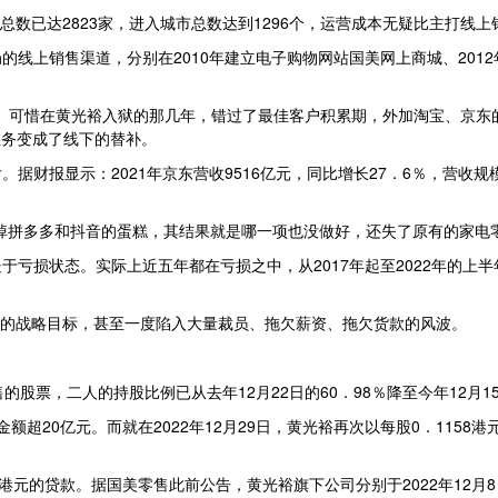
店总数已达2823家，进入城市总数达到1296个，运营成本无疑比主打线
的线上销售渠道，分别在2010年建立电子购物网站国美网上商城、201
乐”。可惜在黄光裕入狱的那几年，错过了最佳客户积累期，外加淘宝、京
业务变成了线下的替补。
财报显示：2021年京东营收9516亿元，同比增长27．6％，营收规模是
掉拼多多和抖音的蛋糕，其结果就是哪一项也没做好，还失了原有的家电零
损状态。实际上近五年都在亏损之中，从2017年起至2022年的上半年，
月”的战略目标，甚至一度陷入大量裁员、拖欠薪资、拖欠货款的风波。
股票，二人的持股比例已从去年12月22日的60．98％降至今年12月1
金额超20亿元。而就在2022年12月29日，黄光裕再次以每股0．1158
元的贷款。据国美零售此前公告，黄光裕旗下公司分别于2022年12月8日、