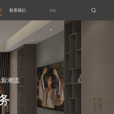
讯
联系我们
鞋柜系列
衣柜系列
家具定制厂家
发展历程
衣帽间
活新潮流
务