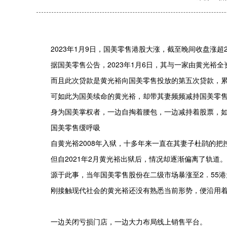
2023年1月9日，国美零售港股大涨，截至晚间收盘涨超
据国美零售公告，2023年1月6日，其与一家由黄光裕
而且此次贷款是黄光裕向国美零售投放的第五次贷款，累
可如此为国美续命的黄光裕，却带其妻频频减持国美零售股票
身为国美掌权者，一边自掏着腰包，一边减持着股票，
国美零售缓呼吸
自黄光裕2008年入狱，十多年来一直在其妻子杜鹃的
但自2021年2月黄光裕出狱后，情况却逐渐偏离了轨道。
源于此事，当年国美零售股份在二级市场暴涨至2．55
刚接触现代社会的黄光裕还没有熟悉当前形势，便沿用
一边关闭亏损门店，一边大力布局线上销售平台。