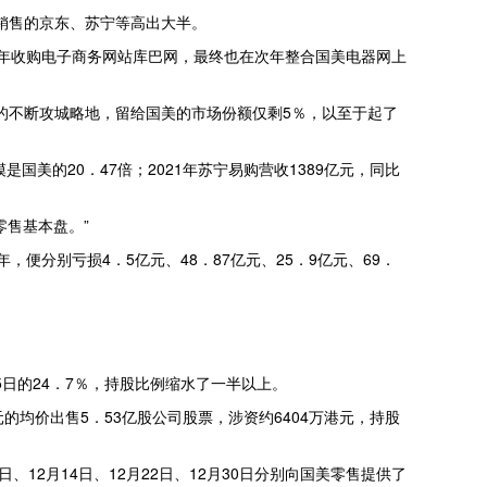
上销售的京东、苏宁等高出大半。
2年收购电子商务网站库巴网，最终也在次年整合国美电器网上
东的不断攻城略地，留给国美的市场份额仅剩5％，以至于起了
国美的20．47倍；2021年苏宁易购营收1389亿元，同比
售基本盘。”
便分别亏损4．5亿元、48．87亿元、25．9亿元、69．
5日的24．7％，持股比例缩水了一半以上。
港元的均价出售5．53亿股公司股票，涉资约6404万港元，持股
12月14日、12月22日、12月30日分别向国美零售提供了