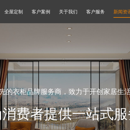
全屋定制
客户案例
关于我们
客户服务
新闻资
书柜系列
酒柜系列
企业文化
行业动态
书房
榻榻米房
品牌理念
产品知识
先的衣柜品牌服务商，致力于开创家居生
为消费者提供一站式服