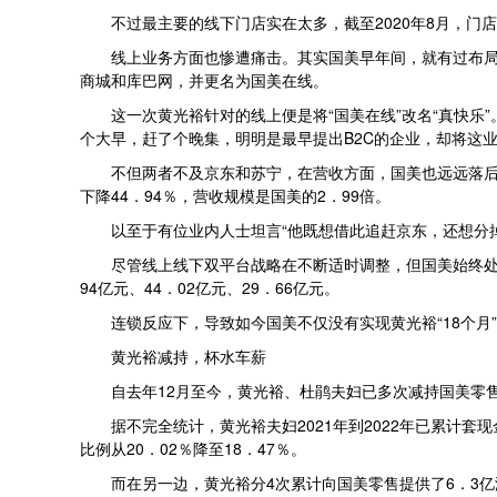
不过最主要的线下门店实在太多，截至2020年8月，门
线上业务方面也惨遭痛击。其实国美早年间，就有过布局
商城和库巴网，并更名为国美在线。
这一次黄光裕针对的线上便是将“国美在线”改名“真快
个大早，赶了个晚集，明明是最早提出B2C的企业，却将这
不但两者不及京东和苏宁，在营收方面，国美也远远落后。据
下降44．94％，营收规模是国美的2．99倍。
以至于有位业内人士坦言“他既想借此追赶京东，还想分
尽管线上线下双平台战略在不断适时调整，但国美始终处于亏
94亿元、44．02亿元、29．66亿元。
连锁反应下，导致如今国美不仅没有实现黄光裕“18个
黄光裕减持，杯水车薪
自去年12月至今，黄光裕、杜鹃夫妇已多次减持国美零售的
据不完全统计，黄光裕夫妇2021年到2022年已累计套现
比例从20．02％降至18．47％。
而在另一边，黄光裕分4次累计向国美零售提供了6．3亿港