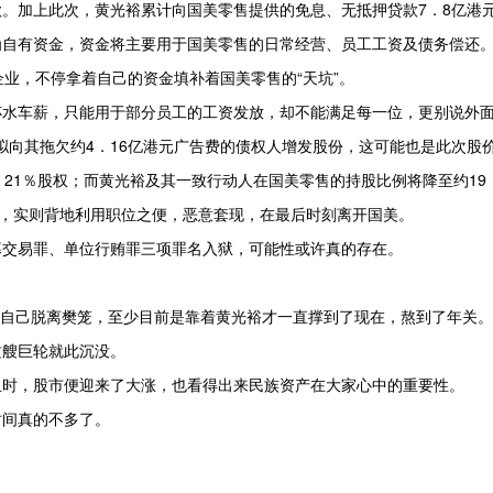
贷款。加上此次，黄光裕累计向国美零售提供的免息、无抵押贷款7．8亿港
为自有资金，资金将主要用于国美零售的日常经营、员工工资及债务偿还
企业，不停拿着自己的资金填补着国美零售的“天坑”。
杯水车薪，只能用于部分员工的工资发放，却不能满足每一位，更别说外
，拟向其拖欠约4．16亿港元广告费的债权人增发股份，这可能也是此次股
21％股权；而黄光裕及其一致行动人在国美零售的持股比例将降至约19．
”，实则背地利用职位之便，恶意套现，在最后时刻离开国美。
幕交易罪、单位行贿罪三项罪名入狱，可能性或许真的存在。
想让自己脱离樊笼，至少目前是靠着黄光裕才一直撑到了现在，熬到了年关。
这艘巨轮就此沉没。
血时，股市便迎来了大涨，也看得出来民族资产在大家心中的重要性。
时间真的不多了。