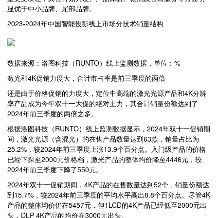
显优于中小品牌、尾部品牌。
2023-2024年中国智能投影线上市场分技术销量结构
数据来源：洛图科技（RUNTO）线上监测数据，单位：%
激光和4K促销力度大，合计市占率是前三季度的两倍
还是由于价格促销的力度大，定位中高端的激光光源产品和4K分辨
率产品成为今年双十一大促的绝对主力，其合计销量份额达到了
2024年前三季度的两倍之多。
根据洛图科技（RUNTO）线上监测数据显示，2024年双十一促销期
间，激光光源（含混光）的在售产品数量达到63款，销量占比为
25.2%，较2024年前三季度上涨13.9个百分点。入门级产品的价格
已经下探至2000元价格档，激光产品的整体均价降至4446元，较
2024年前三季度下降了550元。
2024年双十一促销期间，4K产品的在售数量达到52个，销量份额达
到15.7%，较2024年前三季度的平均水平高出8.8个百分点。尽管4K
产品的整体均价仍在5457元，但1LCD的4K产品已经低至2000元出
头，DLP 4K产品的均价在3000元出头。