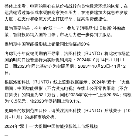
整体上来看，电商的重心在从价格战转向良性经营环境的恢复，在
运营端通过降低成本缓解商家资金压力，在消费端加大优惠券发放
力度，在支付和物流方式上打破壁垒，提高消费便捷性。
最为重要的是，今年的“双十一”，叠加了消费品“以旧换新”补贴政
策，智能投影纳入国补目录，市场活力进一步得到了激活。
促销期中国智能投影线上销量同比涨幅超20%
考虑到今年促销周期的不寻常，洛图科技（RUNTO）将此次市场监
测的时间口径暂选择为实际促销周期：2024年10月14日-11月11
日，而2023年同比基础亦为实际周期：2023年10月23日-11月12
日。
根据洛图科技（RUNTO）线上监测数据显示，2024年“双十一”大促
期间，中国智能投影（不含激光电视）在线上公开零售渠道（不含
拼抖快）的销量为52.1万台，同比2023年“双十一”上涨20.6%；销额
为10.5亿元，较2023年促销期上涨9.1%。
更周全的数据范围口径，请关注洛图科技（RUNTO）后续关于（10
月+11月）的加和市场分析。
2024年“双十一”大促期中国智能投影线上市场规模