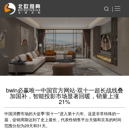
bwin必赢唯一中国官方网站-双十一超长战线叠
加国补，智能投影市场显著回暖，销量上涨
21%
中国消费市场的大促季“双十一”进入第十六年。这是非常特殊的一
届，促销周期达到了史上最长，代表性销售平台天猫和京东的时间
范围分别为29天和31天。